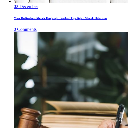
02
December
Mau Daftarkan Merek Dagang? Berikut Tips Agar Merek Diterima
0
Comments