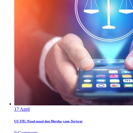
17
April
UU ITE: Pasal-pasal dan Mereka yang Terjerat
0
Comments