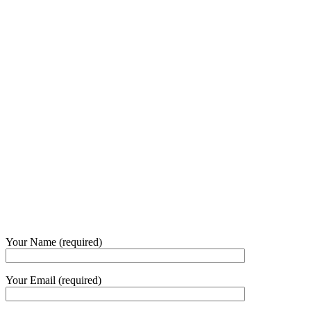
8:00 - 17:00
Our Opening Hours Mon. – Fri.
+62 21 - 22907878
+6281 - 315558283
Phone and Whatsapp
QUICK CONTACT
Your Name (required)
Your Email (required)