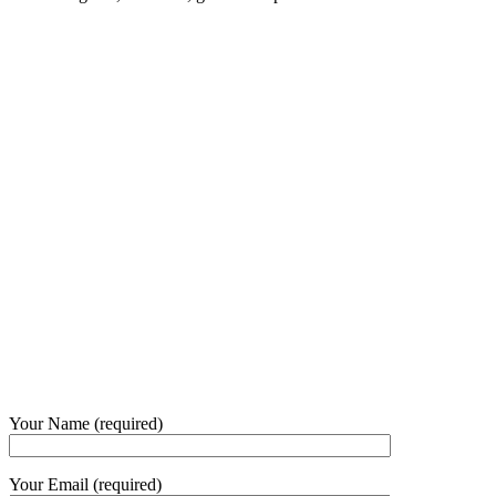
8:00 - 17:00
Our Opening Hours Mon. – Fri.
+62 21 - 22907878
+6281 - 315558283
Phone and Whatsapp
QUICK CONTACT
Your Name (required)
Your Email (required)