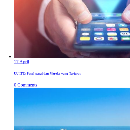
17
April
UU ITE: Pasal-pasal dan Mereka yang Terjerat
0
Comments