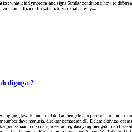
sics: what it is Symptoms and signs Similar conditions: how to differe
rection sufficient for satisfactory sexual activity....
ah digugat?
ertanggung jawab untuk melakukan pengelolaan perusahaan untuk menca
ktur sumber daya manusia, direktur pemasaran dll. Dalam aktivitas opera
si perusahaan mulai dari prosedur, regulasi yang mengatur dan bisaka
berdasarkan keputusan Rapat Umum Pemegang Saham (RUPS) . Hal ini 