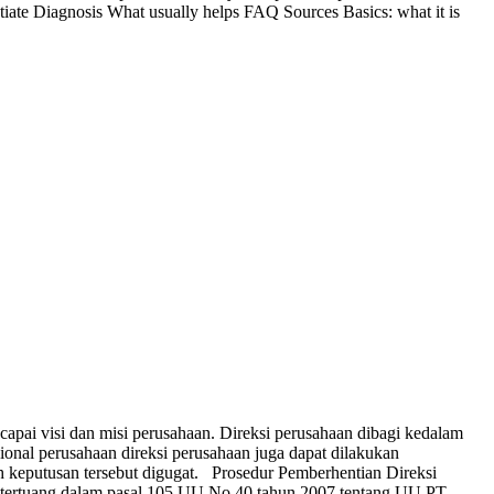
ntiate Diagnosis What usually helps FAQ Sources Basics: what it is
pai visi dan misi perusahaan. Direksi perusahaan dibagi kedalam
sional perusahaan direksi perusahaan juga dapat dilakukan
h keputusan tersebut digugat. Prosedur Pemberhentian Direksi
tertuang dalam pasal 105 UU No.40 tahun 2007 tentang UU PT.