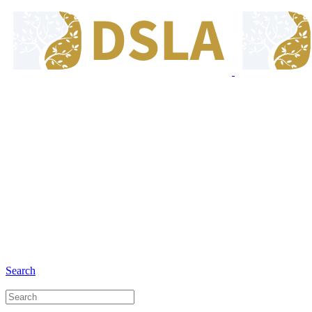
8:00 - 17:00
Jam Buka Kami Sen. - Jum.
+6281 - 280675446
Telepon dan Whatsapp
Search