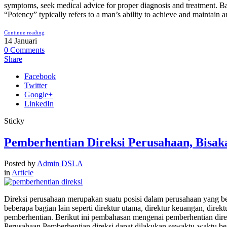
symptoms, seek medical advice for proper diagnosis and treatment. Ba
“Potency” typically refers to a man’s ability to achieve and maintain an e
Continue reading
14
Januari
0
Comments
Share
Facebook
Twitter
Google+
LinkedIn
Sticky
Pemberhentian Direksi Perusahaan, Bisak
Posted by
Admin DSLA
in
Article
Direksi perusahaan merupakan suatu posisi dalam perusahaan yang b
beberapa bagian lain seperti direktur utama, direktur keuangan, dire
pemberhentian. Berikut ini pembahasan mengenai pemberhentian direk
Perusahaan Pemberhentian direksi dapat dilakukan sewaktu-waktu 