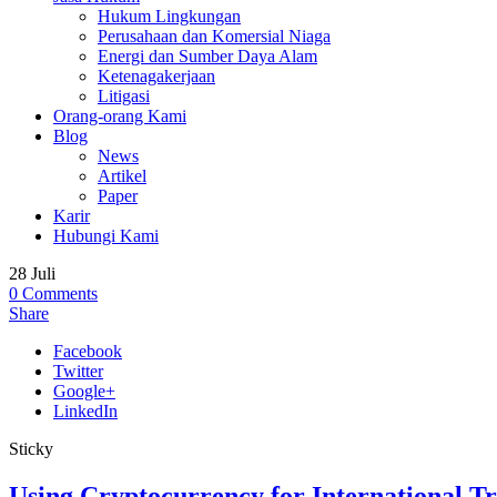
Hukum Lingkungan
Perusahaan dan Komersial Niaga
Energi dan Sumber Daya Alam
Ketenagakerjaan
Litigasi
Orang-orang Kami
Blog
News
Artikel
Paper
Karir
Hubungi Kami
28
Juli
0
Comments
Share
Facebook
Twitter
Google+
LinkedIn
Sticky
Using Cryptocurrency for International Tr