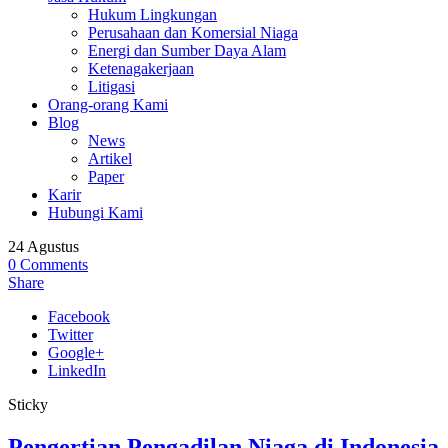
Hukum Lingkungan
Perusahaan dan Komersial Niaga
Energi dan Sumber Daya Alam
Ketenagakerjaan
Litigasi
Orang-orang Kami
Blog
News
Artikel
Paper
Karir
Hubungi Kami
24
Agustus
0
Comments
Share
Facebook
Twitter
Google+
LinkedIn
Sticky
Pengertian Pengadilan Niaga di Indonesia