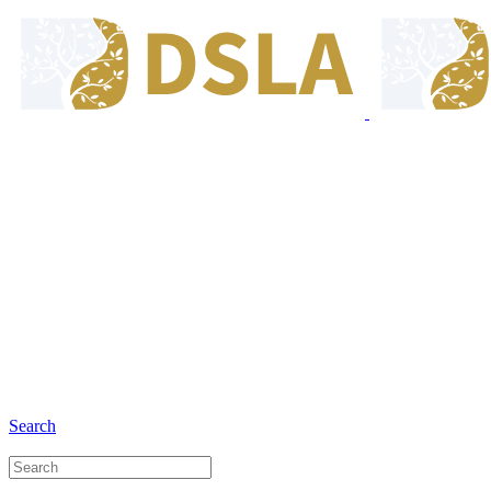
8:00 - 17:00
Jam Buka Kami Sen. - Jum.
+6281 - 280675446
Telepon dan Whatsapp
Search