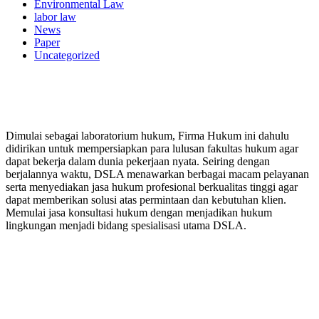
Environmental Law
labor law
News
Paper
Uncategorized
PERUSAHAAN HUKUM
Dimulai sebagai laboratorium hukum, Firma Hukum ini dahulu
didirikan untuk mempersiapkan para lulusan fakultas hukum agar
dapat bekerja dalam dunia pekerjaan nyata. Seiring dengan
berjalannya waktu, DSLA menawarkan berbagai macam pelayanan
serta menyediakan jasa hukum profesional berkualitas tinggi agar
dapat memberikan solusi atas permintaan dan kebutuhan klien.
Memulai jasa konsultasi hukum dengan menjadikan hukum
lingkungan menjadi bidang spesialisasi utama DSLA.
8:00 - 17:00
Jam Buka Kami Sen. – Jum.