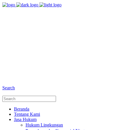
8:00 - 17:00
Jam Buka Kami Sen. - Jum.
+6281 - 280675446
Telepon dan Whatsapp
Search
Beranda
Tentang Kami
Jasa Hukum
Hukum Lingkungan