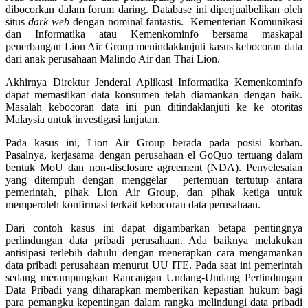
dibocorkan dalam forum daring. Database ini diperjualbelikan oleh
situs
dark web
dengan nominal fantastis. Kementerian Komunikasi
dan Informatika atau Kemenkominfo bersama maskapai
penerbangan Lion Air Group menindaklanjuti kasus kebocoran data
dari anak perusahaan Malindo Air dan Thai Lion.
Akhirnya Direktur Jenderal Aplikasi Informatika Kemenkominfo
dapat memastikan data konsumen telah diamankan dengan baik.
Masalah kebocoran data ini pun ditindaklanjuti ke ke otoritas
Malaysia untuk investigasi lanjutan.
Pada kasus ini, Lion Air Group berada pada posisi korban.
Pasalnya, kerjasama dengan perusahaan el GoQuo tertuang dalam
bentuk MoU dan non-disclosure agreement (NDA). Penyelesaian
yang ditempuh dengan menggelar pertemuan tertutup antara
pemerintah, pihak Lion Air Group, dan pihak ketiga untuk
memperoleh konfirmasi terkait kebocoran data perusahaan.
Dari contoh kasus ini dapat digambarkan betapa pentingnya
perlindungan data pribadi perusahaan. Ada baiknya melakukan
antisipasi terlebih dahulu dengan menerapkan cara mengamankan
data pribadi perusahaan menurut UU ITE. Pada saat ini pemerintah
sedang merampungkan Rancangan Undang-Undang Perlindungan
Data Pribadi yang diharapkan memberikan kepastian hukum bagi
para pemangku kepentingan dalam rangka melindungi data pribadi