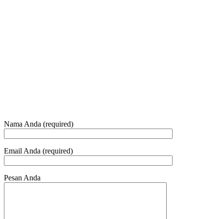
+62 21 - 22907878
+6281 - 315558283
Telepon dan Whatsapp
HUBUNGI KAMI
Nama Anda (required)
Email Anda (required)
Pesan Anda