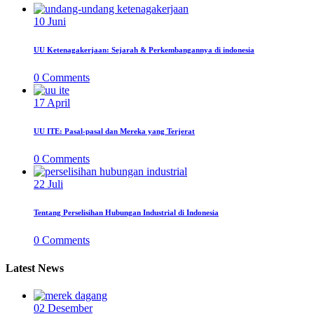
10
Juni
UU Ketenagakerjaan: Sejarah & Perkembangannya di indonesia
0
Comments
17
April
UU ITE: Pasal-pasal dan Mereka yang Terjerat
0
Comments
22
Juli
Tentang Perselisihan Hubungan Industrial di Indonesia
0
Comments
Latest News
02
Desember