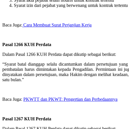
Syarat akta pejabat selain notaris untuk kontrak tertentu
Syarat izin dari pejabat yang berwenang untuk kontrak tertentu
Baca Juga:
Cara Membuat Surat Perjanjian Kerja
Pasal 1266 KUH Perdata
Dalam Pasal 1266 KUH Perdata dapat dikutip sebagai berikut:
“Syarat batal dianggap selalu dicantumkan dalam persetujuan yang
pembatalan harus dimintakan kepada Pengadilan. Permintaan ini jug
dinyatakan dalam persetujuan, maka Hakim dengan melihat keadaan, a
satu bulan.”
Baca Juga:
PKWTT dan PKWT: Pengertian dan Perbedaannya
Pasal 1267 KUH Perdata
Dalam Pasal 1267 KUH Perdata dapat dikutip sebagai berikut: