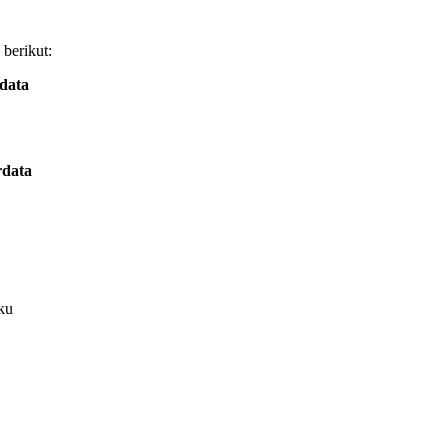
 berikut:
data
rdata
ku