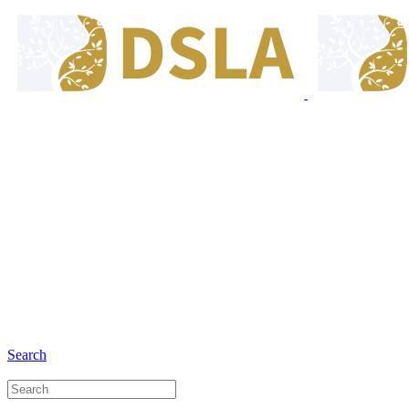
8:00 - 17:00
Jam Buka Kami Sen. - Jum.
+6281 - 280675446
Telepon dan Whatsapp
Search