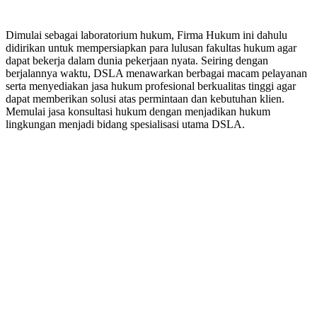
Dimulai sebagai laboratorium hukum, Firma Hukum ini dahulu
didirikan untuk mempersiapkan para lulusan fakultas hukum agar
dapat bekerja dalam dunia pekerjaan nyata. Seiring dengan
berjalannya waktu, DSLA menawarkan berbagai macam pelayanan
serta menyediakan jasa hukum profesional berkualitas tinggi agar
dapat memberikan solusi atas permintaan dan kebutuhan klien.
Memulai jasa konsultasi hukum dengan menjadikan hukum
lingkungan menjadi bidang spesialisasi utama DSLA.
8:00 - 17:00
Jam Buka Kami Sen. – Jum.
+62 21 - 22907878
+6281 - 315558283
Telepon dan Whatsapp