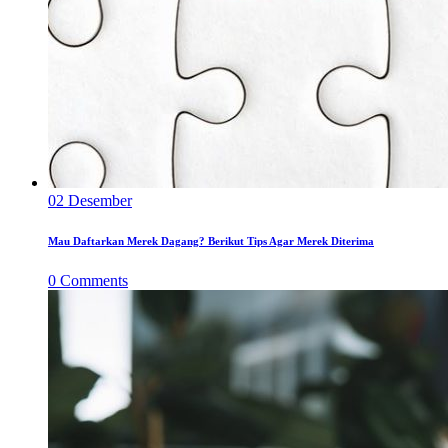
02
Desember
Mau Daftarkan Merek Dagang? Berikut Tips Agar Merek Diterima
0
Comments