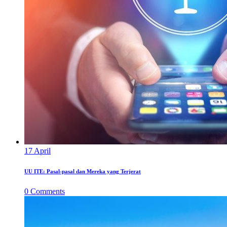
17
April
UU ITE: Pasal-pasal dan Mereka yang Terjerat
0
Comments