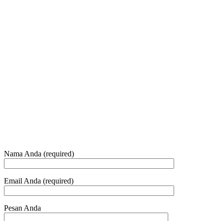
Jam Buka Kami Sen. – Jum.
+62 21 - 22907878
+6281 - 315558283
Telepon dan Whatsapp
HUBUNGI KAMI
Nama Anda (required)
Email Anda (required)
Pesan Anda