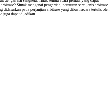
ait dengan hal sengketa. Tidak semua acara perdata yang dapat
rbitrase? Simak mengenai pengertian, peraturan serta jenis arbitrase
 didasarkan pada perjanjian arbitrase yang dibuat secara tertulis oleh
 juga dapat dijadikan...