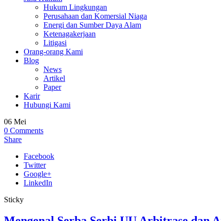
Hukum Lingkungan
Perusahaan dan Komersial Niaga
Energi dan Sumber Daya Alam
Ketenagakerjaan
Litigasi
Orang-orang Kami
Blog
News
Artikel
Paper
Karir
Hubungi Kami
06
Mei
0
Comments
Share
Facebook
Twitter
Google+
LinkedIn
Sticky
Mengenal Serba Serbi UU Arbitrase dan Ar