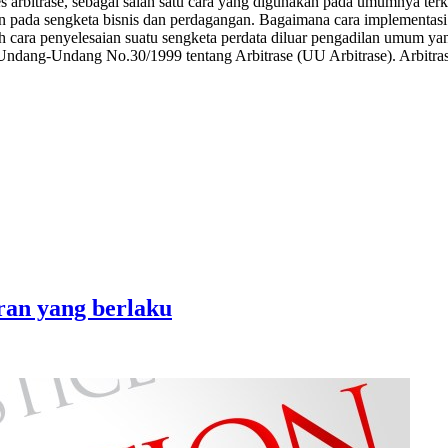
s arbitrase, sebagai salah satu cara yang digunakan pada umumnya terk
an pada sengketa bisnis dan perdagangan. Bagaimana cara implementasi a
h cara penyelesaian suatu sengketa perdata diluar pengadilan umum yang
 Undang-Undang No.30/1999 tentang Arbitrase (UU Arbitrase). Arbitrase
ran yang berlaku