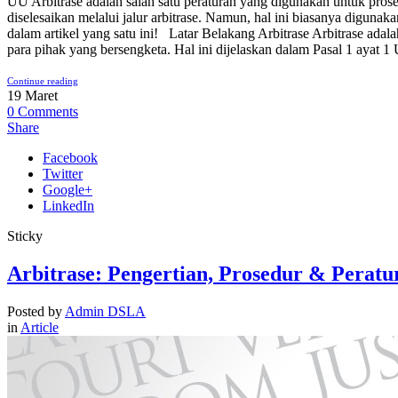
UU Arbitrase adalah salah satu peraturan yang digunakan untuk prose
diselesaikan melalui jalur arbitrase. Namun, hal ini biasanya digunak
dalam artikel yang satu ini! Latar Belakang Arbitrase Arbitrase adala
para pihak yang bersengketa. Hal ini dijelaskan dalam Pasal 1 ayat 1
Continue reading
19
Maret
0
Comments
Share
Facebook
Twitter
Google+
LinkedIn
Sticky
Arbitrase: Pengertian, Prosedur & Peratu
Posted by
Admin DSLA
in
Article