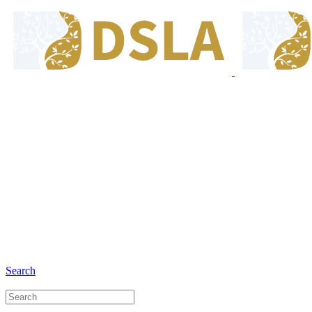
8:00 - 17:00
Jam Buka Kami Sen. - Jum.
+6281 - 280675446
Telepon dan Whatsapp
Search