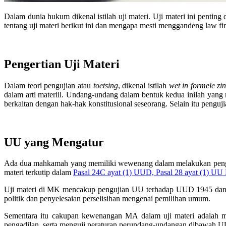
Dalam dunia hukum dikenal istilah uji materi. Uji materi ini penti
tentang uji materi berikut ini dan mengapa mesti menggandeng law fi
Pengertian Uji Materi
Dalam teori pengujian atau
toetsing
, dikenal istilah
wet in formele zi
dalam arti materiil. Undang-undang dalam bentuk kedua inilah yang
berkaitan dengan hak-hak konstitusional seseorang. Selain itu pengujian
UU yang Mengatur
Ada dua mahkamah yang memiliki wewenang dalam melakukan pen
materi terkutip dalam
Pasal 24C ayat (1) UUD, Pasal 28 ayat (1) UU
Uji materi di MK mencakup pengujian UU terhadap UUD 1945 dan m
politik dan penyelesaian perselisihan mengenai pemilihan umum.
Sementara itu cakupan kewenangan MA dalam uji materi adalah m
pengadilan, serta menguji peraturan perundang-undangan dibawah 