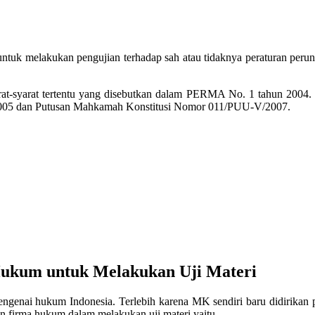
untuk melakukan pengujian terhadap sah atau tidaknya peraturan peru
t-syarat tertentu yang disebutkan dalam PERMA No. 1 tahun 2004. Kr
2005 dan Putusan Mahkamah Konstitusi Nomor 011/PUU-V/2007.
ukum untuk Melakukan Uji Materi
engenai hukum Indonesia. Terlebih karena MK sendiri baru didirikan 
an firma hukum dalam melakukan uji materi yaitu