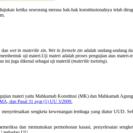
ng diajukan ketika seseorang merasa hak-hak konstitusionalnya telah d
rm.
n
dan
wet
in materiile zin
.
Wet in formele zin
adalah undang-undang dal
 membentuk uji materi.
Uji materi adalah proses pengujian atas mater
 ini juga dikenal sebagai uji materiil (
materiile
toetsing
).
gujian materi yaitu Mahkamah Konstitusi (MK) dan Mahkamah Agun
 MA, dan Pasal 31 ayat (1) UU 3/2009.
enyelesaikan sengketa kewenangan lembaga yang diatur UUD. Selai
emeriksa dan memutuskan permohonan kasasi, penyelesaian sengke
UU terhadap UU.