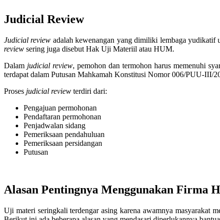
Judicial Review
Judicial
review
adalah kewenangan yang dimiliki lembaga yudikatif 
review
sering juga disebut Hak Uji Materiil atau HUM.
Dalam
judicial review
, pemohon dan termohon harus memenuhi syara
terdapat dalam Putusan Mahkamah Konstitusi Nomor 006/PUU-III/
Proses
judicial review
terdiri dari:
Pengajuan permohonan
Pendaftaran permohonan
Penjadwalan sidang
Pemeriksaan pendahuluan
Pemeriksaan persidangan
Putusan
Alasan Pentingnya Menggunakan Firma H
Uji materi seringkali terdengar asing karena awamnya masyarakat m
Berikut ini ada beberapa alasan yang mendasari diperlukannya bantu