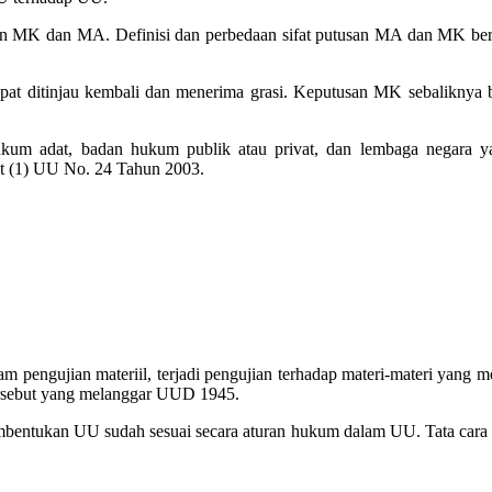
san MK dan MA. Definisi dan perbedaan sifat putusan MA dan MK ber
pat ditinjau kembali dan menerima grasi. Keputusan MK sebaliknya b
hukum adat, badan hukum publik atau privat, dan lembaga negara y
yat (1) UU No. 24 Tahun 2003.
Dalam pengujian materiil, terjadi pengujian terhadap materi-materi yan
Tersebut yang melanggar UUD 1945.
 pembentukan UU sudah sesuai secara aturan hukum dalam UU. Tata c