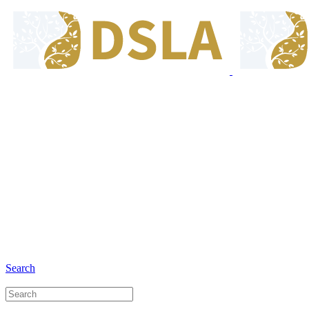
8:00 - 17:00
Jam Buka Kami Sen. - Jum.
+6281 - 280675446
Telepon dan Whatsapp
Search