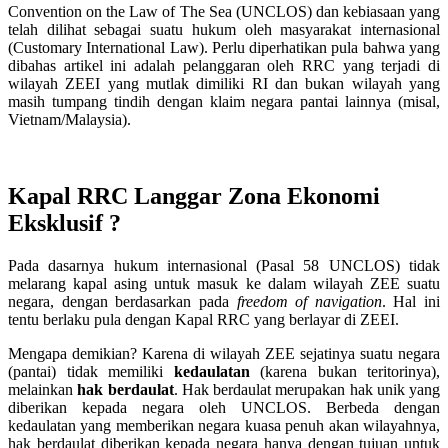
Convention on the Law of The Sea (UNCLOS) dan kebiasaan yang
telah dilihat sebagai suatu hukum oleh masyarakat internasional
(Customary International Law). Perlu diperhatikan pula bahwa yang
dibahas artikel ini adalah pelanggaran oleh RRC yang terjadi di
wilayah ZEEI yang mutlak dimiliki RI dan bukan wilayah yang
masih tumpang tindih dengan klaim negara pantai lainnya (misal,
Vietnam/Malaysia).
Kapal RRC Langgar Zona Ekonomi
Eksklusif ?
Pada dasarnya hukum internasional (Pasal 58 UNCLOS) tidak
melarang kapal asing untuk masuk ke dalam wilayah ZEE suatu
negara, dengan berdasarkan pada
freedom of navigation
. Hal ini
tentu berlaku pula dengan Kapal RRC yang berlayar di ZEEI.
Mengapa demikian? Karena di wilayah ZEE sejatinya suatu negara
(pantai) tidak memiliki
kedaulatan
(karena bukan teritorinya),
melainkan
hak berdaulat
. Hak berdaulat merupakan hak unik yang
diberikan kepada negara oleh UNCLOS. Berbeda dengan
kedaulatan yang memberikan negara kuasa penuh akan wilayahnya,
hak berdaulat diberikan kepada negara hanya dengan tujuan untuk