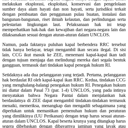
melakukan eksplorasi, eksploitasi, konservasi dan pengelolaan
sumber daya alam hayati dan non hayati, serta jurisdiksi terkait
dengan pembuatan dan penggunaan pulau buatan, instalasi dan
bangunan-bangunan, riset ilmiah kelautan, dan perlindungan serta
pelestarian lingkungan laut. Pelaksanaan hak ini tetap
memperhatikan hak-hak dan kewajiban dari negara-negara lain dan
dilaksanakan sesuai dengan aturan-aturan dalam UNCLOS.
Namun, pada faktanya puluhan kapal berbendera RRC tersebut
tidak hanya berlayar, tetapi mengambil ikan secara ilegal. Di sisi
lain, CCG ikut masuk ke ZEE, menemani kapal-kapal ikan tadi
dengan tujuan menjaga dan melindungi mereka dari segala bentuk
gangguan, termasuk dari tindakan kapal penegak hukum RI.
Setidaknya ada dua pelanggaran yang terjadi. Pertama, pelanggaran
hak berdaulat RI oleh kapal-kapal ikan RRC. Kedua, tindakan CCG
yang menghalang-halangi penegakan hukum RI. Penegakan hukum
ini diatur dalam Pasal 73 (par. 1-4) UNCLOS, yang pada intinya
menyatakan bahwa Negara Pantai dalam menjalankan hak
berdaulatnya di ZEE dapat mengambil tindakan-tindakan termasuk
menaiki, memeriksa, menangkap dan mengadili sebagaimana yang
diperlukan untuk memastikan pemenuhan hukum dan peraturan
yang dimilikinya (UU Perikanan) dengan tetap harus sesuai aturan-
aturan dalam UNCLOS. Kapal beserta krunya yang ditangkap harus
segera dibebaskan dengan dibayarnya jaminan yang layak atau