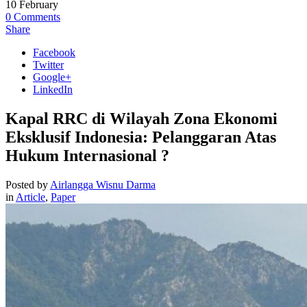
10
February
0
Comments
Share
Facebook
Twitter
Google+
LinkedIn
Kapal RRC di Wilayah Zona Ekonomi
Eksklusif Indonesia: Pelanggaran Atas
Hukum Internasional ?
Posted by
Airlangga Wisnu Darma
in
Article
,
Paper