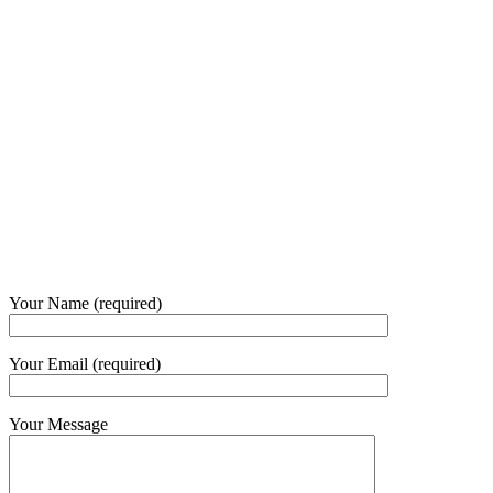
+62 21 - 22907878
+6281 - 315558283
Phone and Whatsapp
QUICK CONTACT
Your Name (required)
Your Email (required)
Your Message