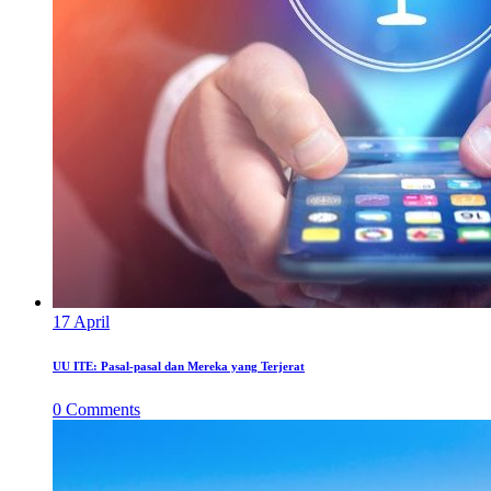
17
April
UU ITE: Pasal-pasal dan Mereka yang Terjerat
0
Comments