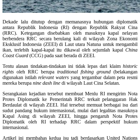
Dekade lalu ditutup dengan memanasnya hubungan diplomatik
antara Republik Indonesia (RI) dengan Republik Rakyat Cina
(RRC). Ketegangan disebabkan oleh masuknya kapal nelayan
berbendera RRC secara berulang kali di wilayah Zona Ekonomi
Eksklusif Indonesia (ZEEI) di Laut utara Natuna untuk mengambil
ikan, terlebih kapal-kapal itu dikawal oleh sejumlah kapal
China
Coast Guard
(CCG) pada saat berada di ZEEI.
Tentu alasan tindakan-tindakan ini tidak lepas dari klaim
historic
rights
oleh RRC berupa
traditional fishing ground
(belakangan
digunakan istilah
relevant waters
yang tergambar dalam peta resmi
mereka berupa
nine dash line
di wilayah Laut Cina Selatan.
Serangkaian kejadian tersebut membuat Menlu RI mengirim Nota
Protes Diplomatik ke Pemerintah RRC terkait pelanggaran Hak
Berdaulat di wilayah ZEEI. Hal tersebut memuat berbagai isu dari
sudut pandang hukum internasional, mulai dari legalitas masuknya
Kapal Asing di wilayah ZEEI, hingga pengaruh Nota Protes
Diplomatik oleh RI terhadap RRC dalam perspektif hukum
internasional.
Artikel ini membahas kedua isu tadi berdasarkan United Nations