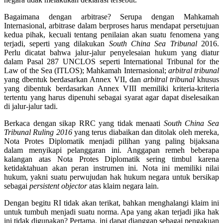
Bagaimana dengan arbitrase? Serupa dengan Mahkamah
Internasional, arbitrase dalam berproses harus mendapat persetujuan
kedua pihak, kecuali tentang penilaian akan suatu fenomena yang
terjadi, seperti yang dilakukan
South China Sea Tribunal
2016.
Perlu dicatat bahwa jalur-jalur penyelesaian hukum yang diatur
dalam Pasal 287 UNCLOS seperti International Tribunal for the
Law of the Sea (ITLOS); Mahkamah Internasional;
arbitral tribunal
yang dbentuk berdasarkan Annex VII, dan
arbitral tribunal
khusus
yang dibentuk berdasarkan Annex VIII memiliki kriteria-kriteria
tertentu yang harus dipenuhi sebagai syarat agar dapat diselesaikan
di jalur-jalur tadi.
Berkaca dengan sikap RRC yang tidak menaati
South China Sea
Tribunal Ruling 2016
yang terus diabaikan dan ditolak oleh mereka,
Nota Protes Diplomatik menjadi pilihan yang paling bijaksana
dalam menyikapi pelanggaran ini. Anggapan remeh beberapa
kalangan atas Nota Protes Diplomatik sering timbul karena
ketidaktahuan akan peran instrumen ini. Nota ini memiliki nilai
hukum, yakni suatu perwujudan hak hukum negara untuk bersikap
sebagai
persistent objector
atas klaim negara lain.
Dengan begitu RI tidak akan terikat, bahkan menghalangi klaim ini
untuk tumbuh menjadi suatu norma. Apa yang akan terjadi jika hak
ini tidak digunakan? Pertama, ini dapat dianggap sebagai pengakuan