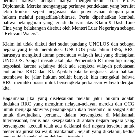
berbuat banyak dengan hanya mengeluarkan Nota Protes
Diplomatik. Mereka menganggap perlunya pendekatan yang bersifat
lebih konkret seperti negosiasi atau penyelesaian dengan jalur
hukum melalui pengadilan/arbitrase. Perlu diperhatikan kembali
bahwa pelanggaran yang terjadi didasari atas Klaim 9 Dash Line
Cina yang belakangan disebut oleh Menteri Luar Negerinya sebagai
“Relevant Waters”.
Klaim ini tidak diakui dari sudut pandang UNCLOS dan sebagai
negara yang telah meratifikasi UNCLOS pada tahun 1996, RRC
harusnya mengikuti aturan penentuan wilayah laut yang ditetapkan
UNCLOS. Sangat masuk akal jika Pemerintah RI menutup ruang
negosiasi, karena sejatinya tidak ada sengketa wilayah perbatasan
laut antara RRC dan RI. Apabila kita bernegosiasi atau bahkan
membawa ke jalur hukum sedikit banyak kita mengakui bahwa
RRC memiliki posisi untuk bersengketa perbatasan wilayah dengan
kita.
Bagaimana jika yang diselesaikan melalui jalur hukum adalah
tindakan RRC yang mengirim nelayan-nelayan mereka dan CCG
untuk menjaga aktivitas penangkapan ikan tersebut? Ini sangat sulit
untuk diwujudkan, pertama, dalam bersengketa di Mahkamah
Internasional, harus ada kesepakatan di antara negara-negara yang
bersengketa, kecuali telah ada deklarasi dari negara tersebut untuk
menerima jurisdiksi wajib mahkamah. Sejauh yang diketahui, kedua
negara tidak melakukan deklarasi tersebut.