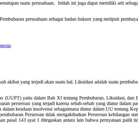
t penutupan suatu perusahaan. Istilah ini juga dapat memiliki arti seb
Pembubaran perusahaan sebagai badan hukum yang meliputi pembayara
onesia
buah akibat yang terjadi akan suatu hal. Likuidasi adalah suatu pemb
 (UUPT) yaitu dalam Bab XI tentang Pembubaran, Likuidasi, dan Be
n perseroan yang terjadi karena sebab-sebab yang diatur dalam pasa
erada dalam keadaan insolvensi sebagaimana diatur dalam UU tentang 
wa pembubaran Perseroan tidak mengakibatkan Perseroan kehilangan s
an pasal 143 ayat 1 ditegaskan antara lain bahwa pernyataan pailit t