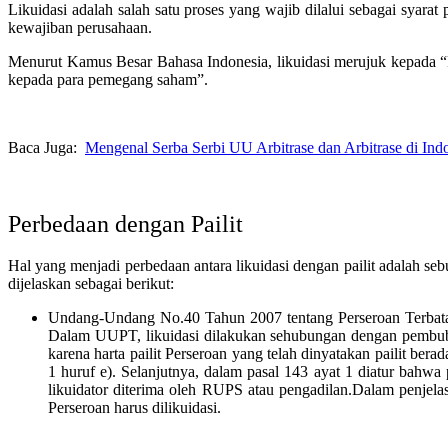
Likuidasi adalah salah satu proses yang wajib dilalui sebagai syara
kewajiban perusahaan.
Menurut Kamus Besar Bahasa Indonesia, likuidasi merujuk kepada “
kepada para pemegang saham”.
Baca Juga:
Mengenal Serba Serbi UU Arbitrase dan Arbitrase di Ind
Perbedaan dengan Pailit
Hal yang menjadi perbedaan antara likuidasi dengan pailit adalah se
dijelaskan sebagai berikut:
Undang-Undang No.40 Tahun 2007 tentang Perseroan Terbatas
Dalam UUPT, likuidasi dilakukan sehubungan dengan pembubara
karena harta pailit Perseroan yang telah dinyatakan pailit b
1 huruf e). Selanjutnya, dalam pasal 143 ayat 1 diatur bah
likuidator diterima oleh RUPS atau pengadilan.Dalam penjelas
Perseroan harus dilikuidasi.