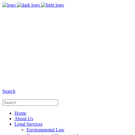
8:00 - 17:00
Our Opening Hours Mon. - Fri.
+6281 - 280675446
Phone and Whatsapp
Search
Home
About Us
Legal Services
Environmental Law