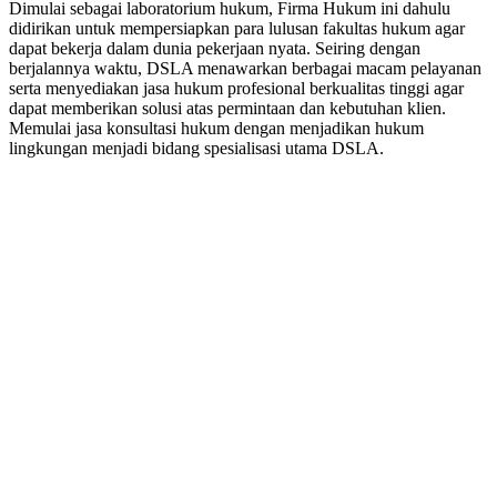
Dimulai sebagai laboratorium hukum, Firma Hukum ini dahulu
didirikan untuk mempersiapkan para lulusan fakultas hukum agar
dapat bekerja dalam dunia pekerjaan nyata. Seiring dengan
berjalannya waktu, DSLA menawarkan berbagai macam pelayanan
serta menyediakan jasa hukum profesional berkualitas tinggi agar
dapat memberikan solusi atas permintaan dan kebutuhan klien.
Memulai jasa konsultasi hukum dengan menjadikan hukum
lingkungan menjadi bidang spesialisasi utama DSLA.
8:00 - 17:00
Jam Buka Kami Sen. – Jum.
+62 21 - 22907878
+6281 - 315558283
Telepon dan Whatsapp