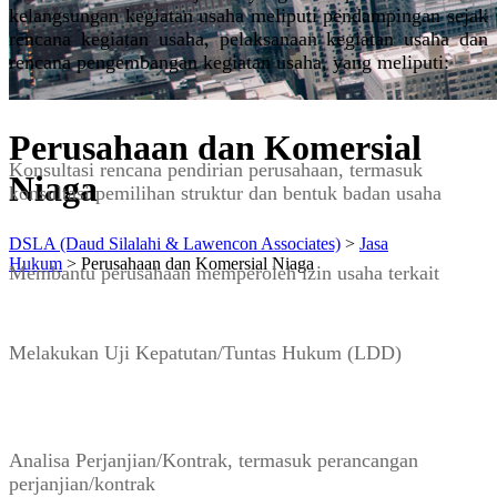
kelangsungan kegiatan usaha meliputi pendampingan sejak
rencana kegiatan usaha, pelaksanaan kegiatan usaha dan
rencana pengembangan kegiatan usaha, yang meliputi:
Perusahaan dan Komersial
Konsultasi rencana pendirian perusahaan, termasuk
Niaga
konsultasi pemilihan struktur dan bentuk badan usaha
DSLA (Daud Silalahi & Lawencon Associates)
>
Jasa
Hukum
>
Perusahaan dan Komersial Niaga
Membantu perusahaan memperoleh izin usaha terkait
Melakukan Uji Kepatutan/Tuntas Hukum (LDD)
Analisa Perjanjian/Kontrak, termasuk perancangan
perjanjian/kontrak