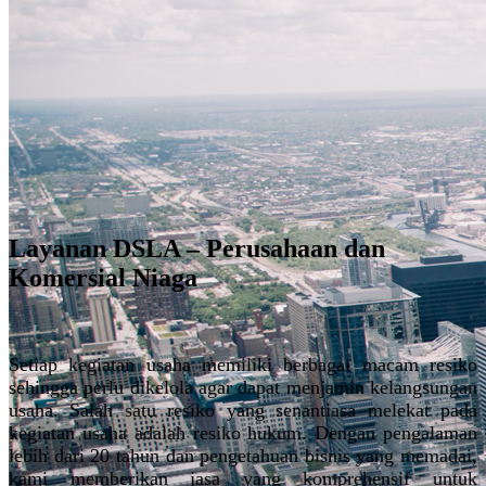
Layanan DSLA – Perusahaan dan
Komersial Niaga
Setiap kegiatan usaha memiliki berbagai macam resiko
sehingga perlu dikelola agar dapat menjamin kelangsungan
usaha. Salah satu resiko yang senantiasa melekat pada
kegiatan usaha adalah resiko hukum. Dengan pengalaman
lebih dari 20 tahun dan pengetahuan bisnis yang memadai,
kami memberikan jasa yang komprehensif untuk