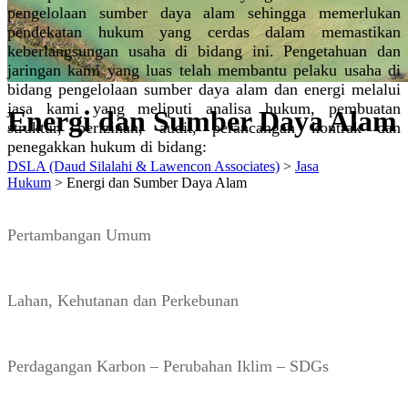
pengelolaan sumber daya alam sehingga memerlukan
pendekatan hukum yang cerdas dalam memastikan
keberlangsungan usaha di bidang ini. Pengetahuan dan
jaringan kami yang luas telah membantu pelaku usaha di
bidang pengelolaan sumber daya alam dan energi melalui
jasa kami yang meliputi analisa hukum, pembuatan
Energi dan Sumber Daya Alam
struktur, perizinan, audit, perancangan kontrak dan
penegakkan hukum di bidang:
DSLA (Daud Silalahi & Lawencon Associates)
>
Jasa
Hukum
>
Energi dan Sumber Daya Alam
Pertambangan Umum
Lahan, Kehutanan dan Perkebunan
Perdagangan Karbon – Perubahan Iklim – SDGs