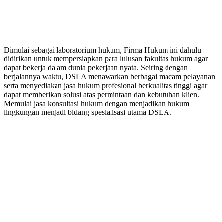
PERUSAHAAN HUKUM
Dimulai sebagai laboratorium hukum, Firma Hukum ini dahulu
didirikan untuk mempersiapkan para lulusan fakultas hukum agar
dapat bekerja dalam dunia pekerjaan nyata. Seiring dengan
berjalannya waktu, DSLA menawarkan berbagai macam pelayanan
serta menyediakan jasa hukum profesional berkualitas tinggi agar
dapat memberikan solusi atas permintaan dan kebutuhan klien.
Memulai jasa konsultasi hukum dengan menjadikan hukum
lingkungan menjadi bidang spesialisasi utama DSLA.
8:00 - 17:00
Jam Buka Kami Sen. – Jum.
+62 21 - 22907878
+6281 - 315558283