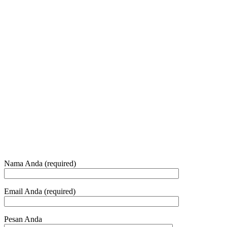
Jam Buka Kami Sen. – Jum.
+62 21 - 22907878
+6281 - 315558283
Telepon dan Whatsapp
HUBUNGI KAMI
Nama Anda (required)
Email Anda (required)
Pesan Anda