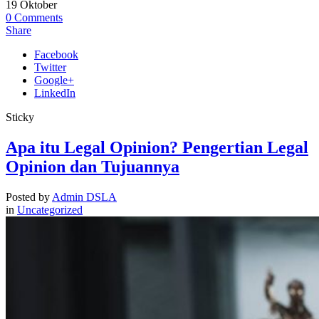
19
Oktober
0
Comments
Share
Facebook
Twitter
Google+
LinkedIn
Sticky
Apa itu Legal Opinion? Pengertian Legal
Opinion dan Tujuannya
Posted by
Admin DSLA
in
Uncategorized