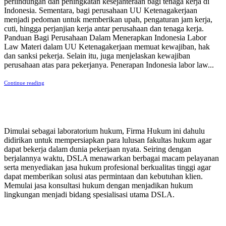
perlindungan dan peningkatan kesejahteraan bagi tenaga kerja di
Indonesia. Sementara, bagi perusahaan UU Ketenagakerjaan
menjadi pedoman untuk memberikan upah, pengaturan jam kerja,
cuti, hingga perjanjian kerja antar perusahaan dan tenaga kerja.
Panduan Bagi Perusahaan Dalam Menerapkan Indonesia Labor
Law Materi dalam UU Ketenagakerjaan memuat kewajiban, hak
dan sanksi pekerja. Selain itu, juga menjelaskan kewajiban
perusahaan atas para pekerjanya. Penerapan Indonesia labor law...
Continue reading
PERUSAHAAN HUKUM
Dimulai sebagai laboratorium hukum, Firma Hukum ini dahulu
didirikan untuk mempersiapkan para lulusan fakultas hukum agar
dapat bekerja dalam dunia pekerjaan nyata. Seiring dengan
berjalannya waktu, DSLA menawarkan berbagai macam pelayanan
serta menyediakan jasa hukum profesional berkualitas tinggi agar
dapat memberikan solusi atas permintaan dan kebutuhan klien.
Memulai jasa konsultasi hukum dengan menjadikan hukum
lingkungan menjadi bidang spesialisasi utama DSLA.
8:00 - 17:00