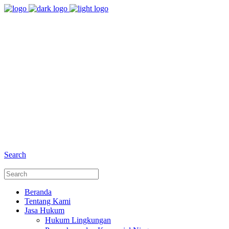
8:00 - 17:00
Jam Buka Kami Sen. - Jum.
+6281 - 280675446
Telepon dan Whatsapp
Search
Beranda
Tentang Kami
Jasa Hukum
Hukum Lingkungan