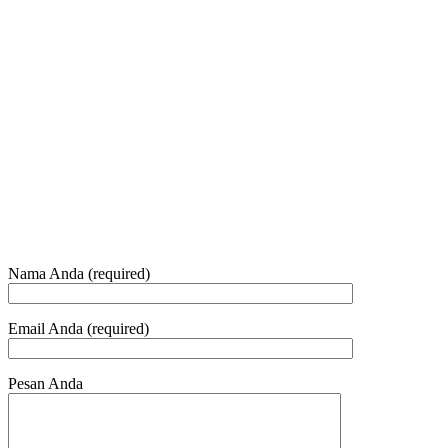
+62 21 - 22907878
+6281 - 315558283
Telepon dan Whatsapp
HUBUNGI KAMI
Nama Anda (required)
Email Anda (required)
Pesan Anda