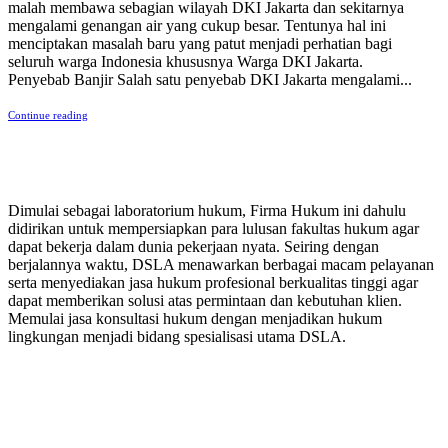
malah membawa sebagian wilayah DKI Jakarta dan sekitarnya
mengalami genangan air yang cukup besar. Tentunya hal ini
menciptakan masalah baru yang patut menjadi perhatian bagi
seluruh warga Indonesia khususnya Warga DKI Jakarta.
Penyebab Banjir Salah satu penyebab DKI Jakarta mengalami...
Continue reading
PERUSAHAAN HUKUM
Dimulai sebagai laboratorium hukum, Firma Hukum ini dahulu
didirikan untuk mempersiapkan para lulusan fakultas hukum agar
dapat bekerja dalam dunia pekerjaan nyata. Seiring dengan
berjalannya waktu, DSLA menawarkan berbagai macam pelayanan
serta menyediakan jasa hukum profesional berkualitas tinggi agar
dapat memberikan solusi atas permintaan dan kebutuhan klien.
Memulai jasa konsultasi hukum dengan menjadikan hukum
lingkungan menjadi bidang spesialisasi utama DSLA.
8:00 - 17:00
Jam Buka Kami Sen. – Jum.