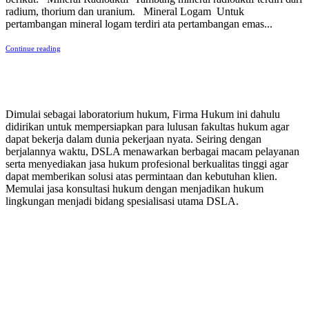
radium, thorium dan uranium. Mineral Logam Untuk
pertambangan mineral logam terdiri ata pertambangan emas...
Continue reading
PERUSAHAAN HUKUM
Dimulai sebagai laboratorium hukum, Firma Hukum ini dahulu
didirikan untuk mempersiapkan para lulusan fakultas hukum agar
dapat bekerja dalam dunia pekerjaan nyata. Seiring dengan
berjalannya waktu, DSLA menawarkan berbagai macam pelayanan
serta menyediakan jasa hukum profesional berkualitas tinggi agar
dapat memberikan solusi atas permintaan dan kebutuhan klien.
Memulai jasa konsultasi hukum dengan menjadikan hukum
lingkungan menjadi bidang spesialisasi utama DSLA.
8:00 - 17:00
Jam Buka Kami Sen. – Jum.
+62 21 - 22907878