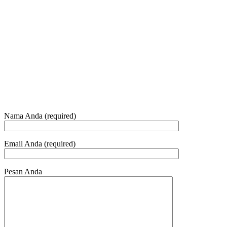
+6281 - 315558283
Telepon dan Whatsapp
HUBUNGI KAMI
Nama Anda (required)
Email Anda (required)
Pesan Anda