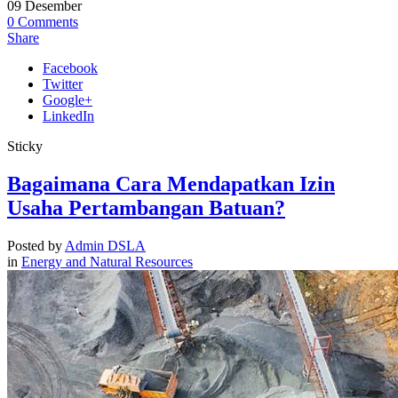
09
Desember
0
Comments
Share
Facebook
Twitter
Google+
LinkedIn
Sticky
Bagaimana Cara Mendapatkan Izin
Usaha Pertambangan Batuan?
Posted by
Admin DSLA
in
Energy and Natural Resources