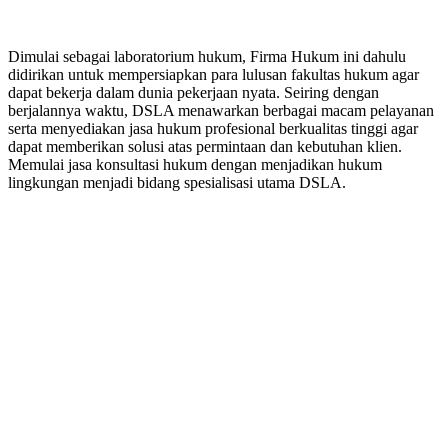
PERUSAHAAN HUKUM
Dimulai sebagai laboratorium hukum, Firma Hukum ini dahulu
didirikan untuk mempersiapkan para lulusan fakultas hukum agar
dapat bekerja dalam dunia pekerjaan nyata. Seiring dengan
berjalannya waktu, DSLA menawarkan berbagai macam pelayanan
serta menyediakan jasa hukum profesional berkualitas tinggi agar
dapat memberikan solusi atas permintaan dan kebutuhan klien.
Memulai jasa konsultasi hukum dengan menjadikan hukum
lingkungan menjadi bidang spesialisasi utama DSLA.
8:00 - 17:00
Jam Buka Kami Sen. – Jum.
+62 21 - 22907878
+6281 - 315558283
Telepon dan Whatsapp