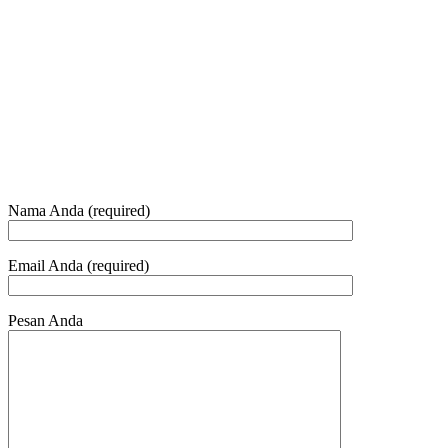
+6281 - 315558283
Telepon dan Whatsapp
HUBUNGI KAMI
Nama Anda (required)
Email Anda (required)
Pesan Anda