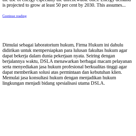
is projected to grow at least 50 per cent by 2030. This assumes...
Continue reading
PERUSAHAAN HUKUM
Dimulai sebagai laboratorium hukum, Firma Hukum ini dahulu
didirikan untuk mempersiapkan para lulusan fakultas hukum agar
dapat bekerja dalam dunia pekerjaan nyata. Seiring dengan
berjalannya waktu, DSLA menawarkan berbagai macam pelayanan
serta menyediakan jasa hukum profesional berkualitas tinggi agar
dapat memberikan solusi atas permintaan dan kebutuhan klien.
Memulai jasa konsultasi hukum dengan menjadikan hukum
lingkungan menjadi bidang spesialisasi utama DSLA.
8:00 - 17:00
Jam Buka Kami Sen. – Jum.
+62 21 - 22907878