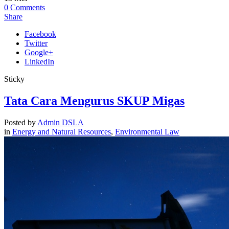
0
Comments
Share
Facebook
Twitter
Google+
LinkedIn
Sticky
Tata Cara Mengurus SKUP Migas
Posted by
Admin DSLA
in
Energy and Natural Resources
,
Environmental Law