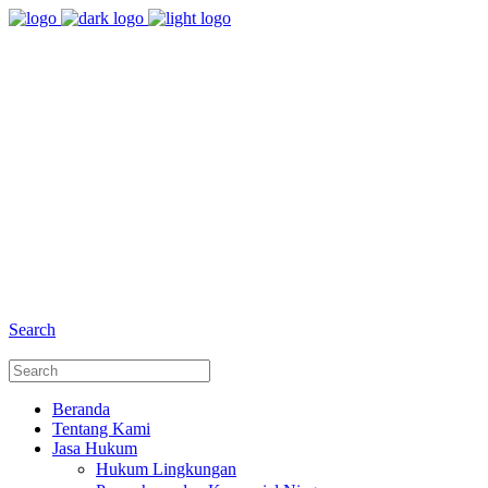
8:00 - 17:00
Jam Buka Kami Sen. - Jum.
+6281 - 280675446
Telepon dan Whatsapp
Search
Beranda
Tentang Kami
Jasa Hukum
Hukum Lingkungan