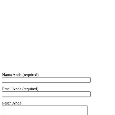
Jam Buka Kami Sen. – Jum.
+62 21 - 22907878
+6281 - 315558283
Telepon dan Whatsapp
HUBUNGI KAMI
Nama Anda (required)
Email Anda (required)
Pesan Anda