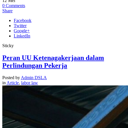
12
Mei
0
Comments
Share
Facebook
Twitter
Google+
LinkedIn
Sticky
Peran UU Ketenagakerjaan dalam
Perlindungan Pekerja
Posted by
Admin DSLA
in
Article
,
labor law