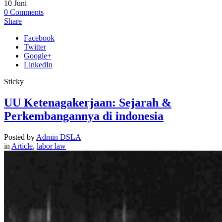
10
Juni
0
Comments
Share
Facebook
Twitter
Google+
LinkedIn
Sticky
UU Ketenagakerjaan: Sejarah &
Perkembangannya di indonesia
Posted by
Admin DSLA
in
Article
,
labor law