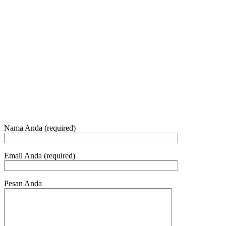
+62 21 - 22907878
+6281 - 315558283
Telepon dan Whatsapp
HUBUNGI KAMI
Nama Anda (required)
Email Anda (required)
Pesan Anda