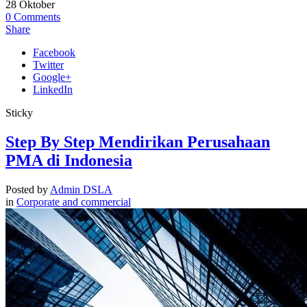
28
Oktober
0
Comments
Share
Facebook
Twitter
Google+
LinkedIn
Sticky
Step By Step Mendirikan Perusahaan
PMA di Indonesia
Posted by
Admin DSLA
in
Corporate and commercial