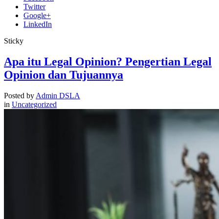
Twitter
Google+
LinkedIn
Sticky
Apa itu Legal Opinion? Pengertian Legal
Opinion dan Tujuannya
Posted by
Admin DSLA
in
Uncategorized