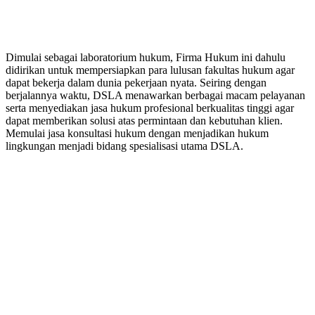
PERUSAHAAN HUKUM
Dimulai sebagai laboratorium hukum, Firma Hukum ini dahulu
didirikan untuk mempersiapkan para lulusan fakultas hukum agar
dapat bekerja dalam dunia pekerjaan nyata. Seiring dengan
berjalannya waktu, DSLA menawarkan berbagai macam pelayanan
serta menyediakan jasa hukum profesional berkualitas tinggi agar
dapat memberikan solusi atas permintaan dan kebutuhan klien.
Memulai jasa konsultasi hukum dengan menjadikan hukum
lingkungan menjadi bidang spesialisasi utama DSLA.
8:00 - 17:00
Jam Buka Kami Sen. – Jum.
+62 21 - 22907878
+6281 - 315558283