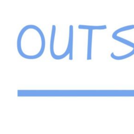
Blog
DSLA (Daud Silalahi & Lawencon Associates)
>
Blog
(Page 7)