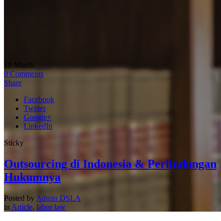
10
March
0
Comments
Share
Facebook
Twitter
Google+
LinkedIn
Sticky
Outsourcing di Indonesia & Perlindungan
Hukumnya
Posted by
Admin DSLA
in
Article
,
labor law