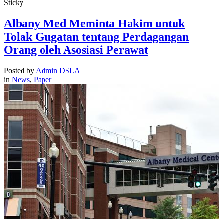
Sticky
Albany Med Meminta Hakim untuk
Tolak Gugatan tentang Perdagangan
Orang oleh Asosiasi Perawat
Posted by
Admin DSLA
in
News
,
Paper