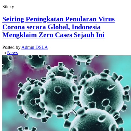
Sticky
Seiring Peningkatan Penularan Virus
Corona secara Global, Indonesia
Mengklaim Zero Cases Sejauh Ini
Posted by
Admin DSLA
in
News