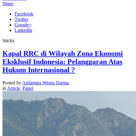
Share
Facebook
Twitter
Google+
LinkedIn
Sticky
Kapal RRC di Wilayah Zona Ekonomi
Eksklusif Indonesia: Pelanggaran Atas
Hukum Internasional ?
Posted by
Airlangga Wisnu Darma
in
Article
,
Paper