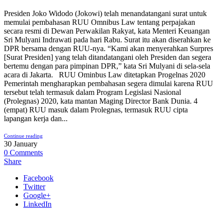
Presiden Joko Widodo (Jokowi) telah menandatangani surat untuk
memulai pembahasan RUU Omnibus Law tentang perpajakan
secara resmi di Dewan Perwakilan Rakyat, kata Menteri Keuangan
Sri Mulyani Indrawati pada hari Rabu. Surat itu akan diserahkan ke
DPR bersama dengan RUU-nya. “Kami akan menyerahkan Surpres
[Surat Presiden] yang telah ditandatangani oleh Presiden dan segera
bertemu dengan para pimpinan DPR,” kata Sri Mulyani di sela-sela
acara di Jakarta. RUU Ominbus Law ditetapkan Progelnas 2020
Pemerintah mengharapkan pembahasan segera dimulai karena RUU
tersebut telah termasuk dalam Program Legislasi Nasional
(Prolegnas) 2020, kata mantan Maging Director Bank Dunia. 4
(empat) RUU masuk dalam Prolegnas, termasuk RUU cipta
lapangan kerja dan...
Continue reading
30
January
0
Comments
Share
Facebook
Twitter
Google+
LinkedIn