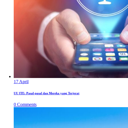
17
April
UU ITE: Pasal-pasal dan Mereka yang Terjerat
0
Comments