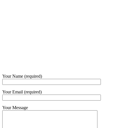
+62 21 - 22907878
+6281 - 315558283
Phone and Whatsapp
QUICK CONTACT
Your Name (required)
Your Email (required)
Your Message