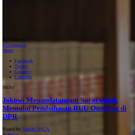
03
February
0
Comments
Share
Facebook
Twitter
Google+
LinkedIn
Sticky
Jokowi Menandatangani Surat untuk
Memulai Pembahasan RUU Omnibus di
DPR
Posted by
Admin DSLA
in
News