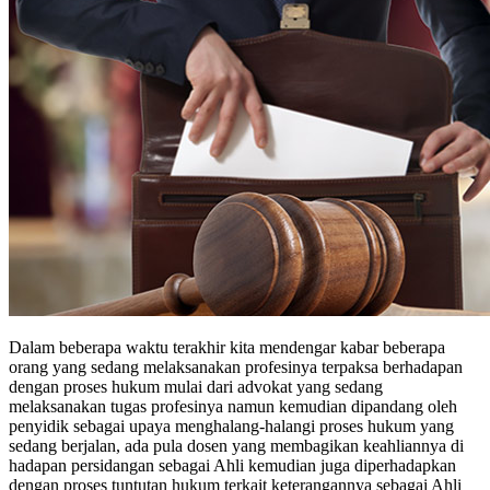
Dalam beberapa waktu terakhir kita mendengar kabar beberapa
orang yang sedang melaksanakan profesinya terpaksa berhadapan
dengan proses hukum mulai dari advokat yang sedang
melaksanakan tugas profesinya namun kemudian dipandang oleh
penyidik sebagai upaya menghalang-halangi proses hukum yang
sedang berjalan, ada pula dosen yang membagikan keahliannya di
hadapan persidangan sebagai Ahli kemudian juga diperhadapkan
dengan proses tuntutan hukum terkait keterangannya sebagai Ahli