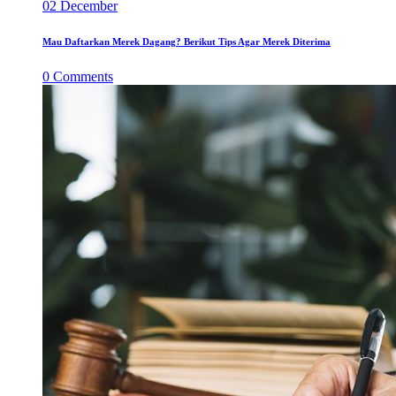
02
December
Mau Daftarkan Merek Dagang? Berikut Tips Agar Merek Diterima
0
Comments