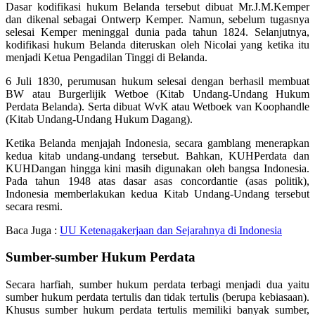
Dasar kodifikasi hukum Belanda tersebut dibuat Mr.J.M.Kemper
dan dikenal sebagai Ontwerp Kemper. Namun, sebelum tugasnya
selesai Kemper meninggal dunia pada tahun 1824. Selanjutnya,
kodifikasi hukum Belanda diteruskan oleh Nicolai yang ketika itu
menjadi Ketua Pengadilan Tinggi di Belanda.
6 Juli 1830, perumusan hukum selesai dengan berhasil membuat
BW atau Burgerlijik Wetboe (Kitab Undang-Undang Hukum
Perdata Belanda). Serta dibuat WvK atau Wetboek van Koophandle
(Kitab Undang-Undang Hukum Dagang).
Ketika Belanda menjajah Indonesia, secara gamblang menerapkan
kedua kitab undang-undang tersebut. Bahkan, KUHPerdata dan
KUHDangan hingga kini masih digunakan oleh bangsa Indonesia.
Pada tahun 1948 atas dasar asas concordantie (asas politik),
Indonesia memberlakukan kedua Kitab Undang-Undang tersebut
secara resmi.
Baca Juga :
UU Ketenagakerjaan dan Sejarahnya di Indonesia
Sumber-sumber Hukum Perdata
Secara harfiah, sumber hukum perdata terbagi menjadi dua yaitu
sumber hukum perdata tertulis dan tidak tertulis (berupa kebiasaan).
Khusus sumber hukum perdata tertulis memiliki banyak sumber,