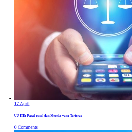
17
April
UU ITE: Pasal-pasal dan Mereka yang Terjerat
0
Comments