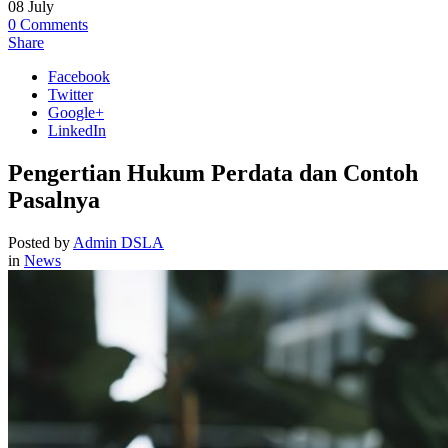
08
July
0
Comments
Share
Facebook
Twitter
Google+
LinkedIn
Pengertian Hukum Perdata dan Contoh
Pasalnya
Posted by
Admin DSLA
in
News