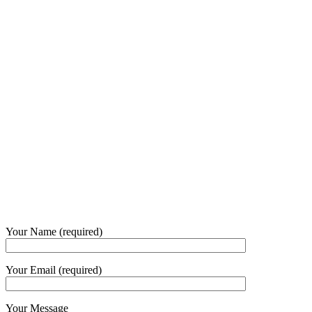
Our Opening Hours Mon. – Fri.
+62 21 - 22907878
+6281 - 315558283
Phone and Whatsapp
QUICK CONTACT
Your Name (required)
Your Email (required)
Your Message