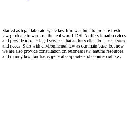
LAW FIRM
Started as legal laboratory, the law firm was built to prepare fresh
law graduate to work on the real world. DSLA offers broad services
and provide top-tier legal services that address client business issues
and needs. Start with environmental law as our main base, but now
we are also provide consultation on business law, natural resources
and mining law, fair trade, general corporate and commercial law.
8:00 - 17:00
Our Opening Hours Mon. – Fri.
+62 21 - 22907878
+6281 - 315558283