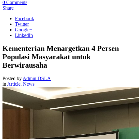
0
Comments
Share
Facebook
Twitter
Google+
LinkedIn
Kementerian Menargetkan 4 Persen
Populasi Masyarakat untuk
Berwirausaha
Posted by
Admin DSLA
in
Article
,
News