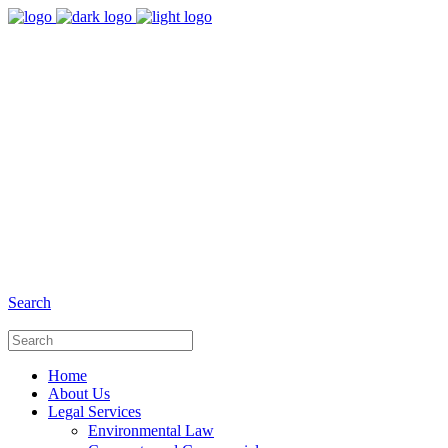
8:00 - 17:00
Our Opening Hours Mon. - Fri.
+6281 - 280675446
Phone and Whatsapp
Search
Home
About Us
Legal Services
Environmental Law