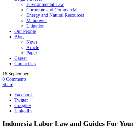
Environmental Law
Corporate and Commercial
Energy and Natural Resources
Manpower
Litigation
Our People
Blog
News
Article
Paper
Career
Contact Us
16
September
0
Comments
Share
Facebook
Twitter
Google+
LinkedIn
Indonesia Labor Law and Guides For Your