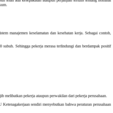
 telah ada kesepakatan ataupun perjanjian tertulis tentang nominal
ukum.
sistem manajemen keselamatan dan kesehatan kerja. Sebagai contoh,
 subuh. Sehingga pekerja merasa terlindungi dan berdampak positif
b melibatkan pekerja ataupun perwakilan dari pekerja perusahaan.
 UU Ketenagakerjaan sendiri menyebutkan bahwa peraturan perusahaan