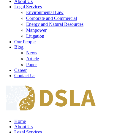
About Us
Legal Services
Environmental Law
Corporate and Commercial
Energy and Natural Resources
Manpower
Litigation
Our People
Blog
News
Article
Paper
Career
Contact Us
Home
About Us
Legal Services