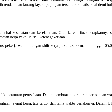
idak boleh lebih rendah dari peraturan perundang-undangan. Meskipun
h rendah atau kurang layak, perjanjian tersebut otomatis batal demi h
am hal kesehatan dan keselamatan. Oleh karena itu, diterapkannya 
amatan kerja yakni BPJS Ketenagakerjaan.
us pekerja wanita dengan shift kerja pukul 23.00 malam hingga 05.00
liki peraturan perusahaan. Dalam pembuatan peraturan perusahaan waji
sahaan, syarat kerja, tata tertib, dan lama waktu berlakunya. Dalam