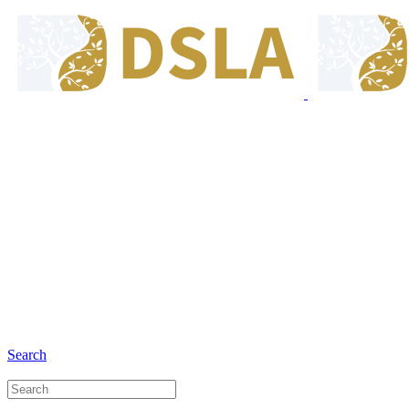
8:00 - 17:00
Our Opening Hours Mon. - Fri.
+6281 - 280675446
Phone and Whatsapp
Search