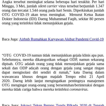
Angka tersebut meningkat selama beberapa hari terakhir. Per hari
Minggu, 3 Mei, jumlah
silent carrier
virus tersebut berjumlah 1.347
orang dan tercatat 1.544 orang pada hari Senin. Diperkirakan jumlah
OTG COVID-19 akan terus meningkat.
Menurut Ketua Ikatan
Dokter Indonesia (IDI) Daeng Muhammad Faqih, sekitar 80 persen
orang yang terinfeksi tidak menunjukkan gejala.
Baca Juga:
Airbnb Rumahkan Karyawan Akibat Pandemi Covid-19
“OTG COVID-19 namun tidak menunjukkan gejala klinis apa pun.
Sebelumnya, mereka dikategorikan sebagai ODP, namun sekarang
dipisah. OTG adalah orang yang tidak menunjukkan gejala sama
sekali dan ODP ada;ah orang dengan gejala yang sangat ringan
dapat mengisolasi diri sendiri di rumah,” kata Daeng dalam
wawancara khusus dengan majalah Tempo edisi 21 April
2020.
Daeng lebih lanjut mengingatkan pentingnya manajemen
OTG mengingat orang-orang yang bersentuhan/berinteraksi dengan
mereka tidak curiga bahwa mereka terinfeksi
coronavirus
.
Baca Juga:
Jokowi Teken Perppu Tunda Pilkada 2020 di Tengah