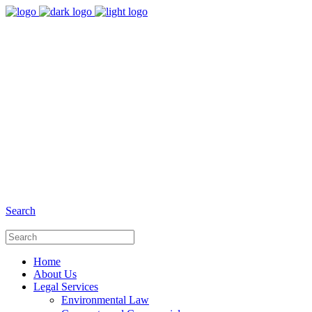
8:00 - 17:00
Our Opening Hours Mon. - Fri.
+6281 - 280675446
Phone and Whatsapp
Search
Home
About Us
Legal Services
Environmental Law