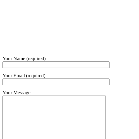
+6281 - 315558283
Phone and Whatsapp
QUICK CONTACT
Your Name (required)
Your Email (required)
Your Message