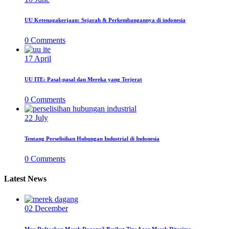
UU Ketenagakerjaan: Sejarah & Perkembangannya di indonesia
0
Comments
17
April
UU ITE: Pasal-pasal dan Mereka yang Terjerat
0
Comments
22
July
Tentang Perselisihan Hubungan Industrial di Indonesia
0
Comments
Latest News
02
December
Mau Daftarkan Merek Dagang? Berikut Tips Agar Merek Diterima