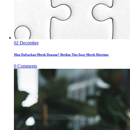
02
December
Mau Daftarkan Merek Dagang? Berikut Tips Agar Merek Diterima
0
Comments