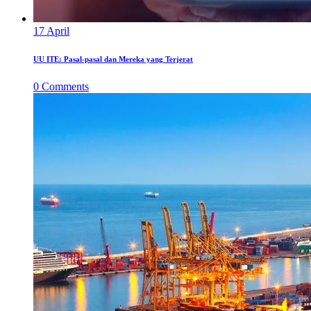
17
April
UU ITE: Pasal-pasal dan Mereka yang Terjerat
0
Comments