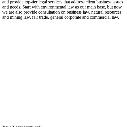
and provide top-tier legal services that address client business issues
and needs. Start with environmental law as our main base, but now
we are also provide consultation on business law, natural resources
and mining law, fair trade, general corporate and commercial law.
8:00 - 17:00
Our Opening Hours Mon. – Fri.
+62 21 - 22907878
+6281 - 315558283
Phone and Whatsapp
QUICK CONTACT