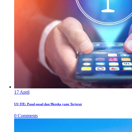
17
April
UU ITE: Pasal-pasal dan Mereka yang Terjerat
0
Comments