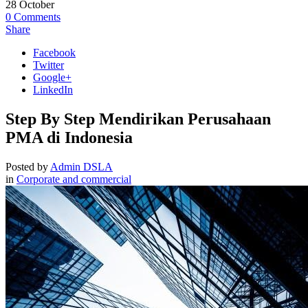
28
October
0
Comments
Share
Facebook
Twitter
Google+
LinkedIn
Step By Step Mendirikan Perusahaan
PMA di Indonesia
Posted by
Admin DSLA
in
Corporate and commercial