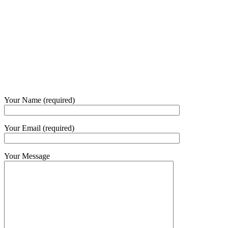
+6281 - 315558283
Phone and Whatsapp
QUICK CONTACT
Your Name (required)
Your Email (required)
Your Message