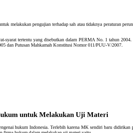
untuk melakukan pengujian terhadap sah atau tidaknya peraturan peru
t-syarat tertentu yang disebutkan dalam PERMA No. 1 tahun 2004. Kr
2005 dan Putusan Mahkamah Konstitusi Nomor 011/PUU-V/2007.
ukum untuk Melakukan Uji Materi
engenai hukum Indonesia. Terlebih karena MK sendiri baru didirikan 
an firma hukum dalam melakukan uji materi yaitu