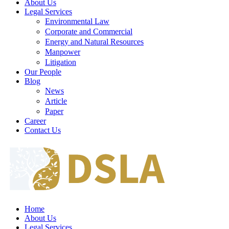
About Us
Legal Services
Environmental Law
Corporate and Commercial
Energy and Natural Resources
Manpower
Litigation
Our People
Blog
News
Article
Paper
Career
Contact Us
Home
About Us
Legal Services