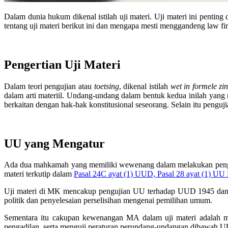
Dalam dunia hukum dikenal istilah uji materi. Uji materi ini penti
tentang uji materi berikut ini dan mengapa mesti menggandeng law fi
Pengertian Uji Materi
Dalam teori pengujian atau
toetsing
, dikenal istilah
wet in formele zi
dalam arti materiil. Undang-undang dalam bentuk kedua inilah yang
berkaitan dengan hak-hak konstitusional seseorang. Selain itu pengujian
UU yang Mengatur
Ada dua mahkamah yang memiliki wewenang dalam melakukan pen
materi terkutip dalam
Pasal 24C ayat (1) UUD, Pasal 28 ayat (1) UU
Uji materi di MK mencakup pengujian UU terhadap UUD 1945 dan m
politik dan penyelesaian perselisihan mengenai pemilihan umum.
Sementara itu cakupan kewenangan MA dalam uji materi adalah m
pengadilan, serta menguji peraturan perundang-undangan dibawah 