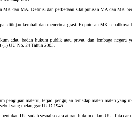
san MK dan MA. Definisi dan perbedaan sifat putusan MA dan MK ber
pat ditinjau kembali dan menerima grasi. Keputusan MK sebaliknya b
hukum adat, badan hukum publik atau privat, dan lembaga negara y
yat (1) UU No. 24 Tahun 2003.
Dalam pengujian materiil, terjadi pengujian terhadap materi-materi yan
Tersebut yang melanggar UUD 1945.
 pembentukan UU sudah sesuai secara aturan hukum dalam UU. Tata c