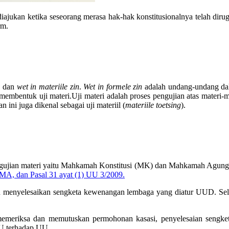
ng diajukan ketika seseorang merasa hak-hak konstitusionalnya telah d
rm.
n
dan
wet
in materiile zin
.
Wet in formele zin
adalah undang-undang dal
 membentuk uji materi.
Uji materi adalah proses pengujian atas mater
 ini juga dikenal sebagai uji materiil (
materiile
toetsing
).
gujian materi yaitu Mahkamah Konstitusi (MK) dan Mahkamah Agun
 MA, dan Pasal 31 ayat (1) UU 3/2009.
enyelesaikan sengketa kewenangan lembaga yang diatur UUD. Selai
emeriksa dan memutuskan permohonan kasasi, penyelesaian sengke
UU terhadap UU.