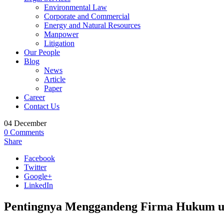
Environmental Law
Corporate and Commercial
Energy and Natural Resources
Manpower
Litigation
Our People
Blog
News
Article
Paper
Career
Contact Us
04
December
0
Comments
Share
Facebook
Twitter
Google+
LinkedIn
Pentingnya Menggandeng Firma Hukum un