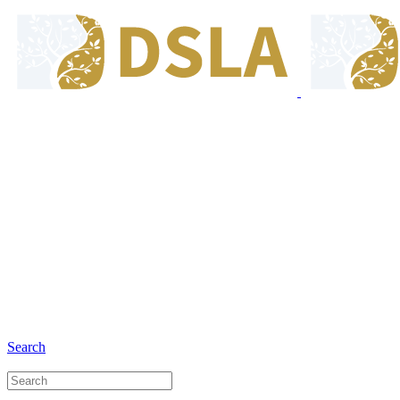
8:00 - 17:00
Our Opening Hours Mon. - Fri.
+6281 - 280675446
Phone and Whatsapp
Search