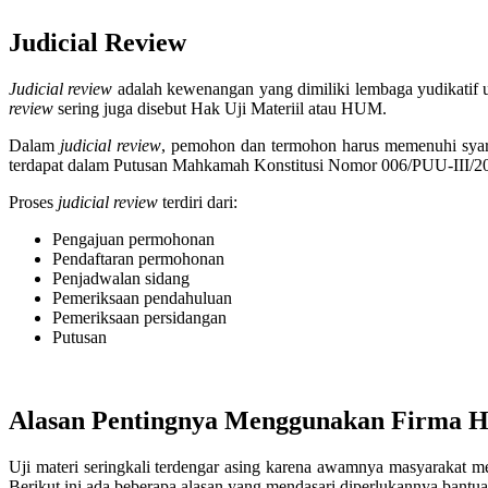
Judicial Review
Judicial
review
adalah kewenangan yang dimiliki lembaga yudikatif 
review
sering juga disebut Hak Uji Materiil atau HUM.
Dalam
judicial review
, pemohon dan termohon harus memenuhi syara
terdapat dalam Putusan Mahkamah Konstitusi Nomor 006/PUU-III/
Proses
judicial review
terdiri dari:
Pengajuan permohonan
Pendaftaran permohonan
Penjadwalan sidang
Pemeriksaan pendahuluan
Pemeriksaan persidangan
Putusan
Alasan Pentingnya Menggunakan Firma H
Uji materi seringkali terdengar asing karena awamnya masyarakat m
Berikut ini ada beberapa alasan yang mendasari diperlukannya bantu