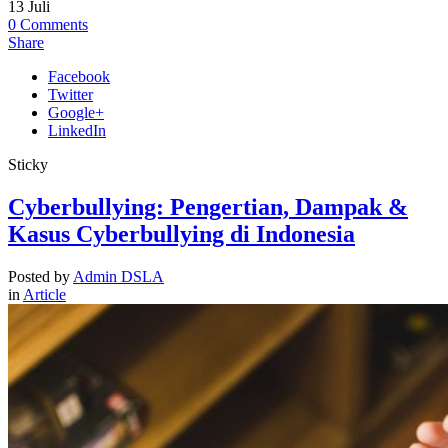
13
Juli
0
Comments
Share
Facebook
Twitter
Google+
LinkedIn
Sticky
Cyberbullying: Pengertian, Dampak &
Kasus Cyberbullying di Indonesia
Posted by
Admin DSLA
in
Article