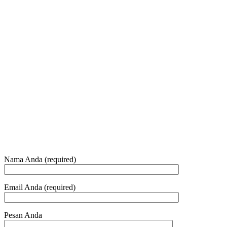
Jam Buka Kami Sen. – Jum.
+62 21 - 22907878
+6281 - 315558283
Telepon dan Whatsapp
HUBUNGI KAMI
Nama Anda (required)
Email Anda (required)
Pesan Anda