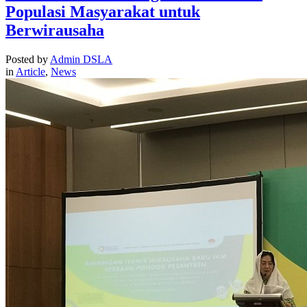
Populasi Masyarakat untuk
Berwirausaha
Posted by
Admin DSLA
in
Article
,
News