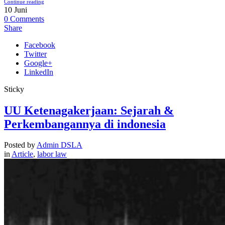
Continue reading
10
Juni
0
Comments
Share
Facebook
Twitter
Google+
LinkedIn
Sticky
UU Ketenagakerjaan: Sejarah &
Perkembangannya di indonesia
Posted by
Admin DSLA
in
Article
,
labor law