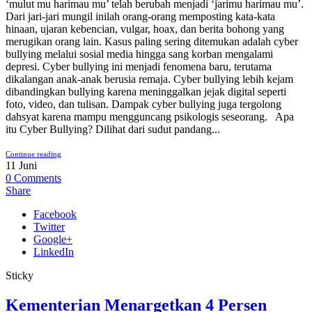
‘mulut mu harimau mu’ telah berubah menjadi ‘jarimu harimau mu’.
Dari jari-jari mungil inilah orang-orang memposting kata-kata
hinaan, ujaran kebencian, vulgar, hoax, dan berita bohong yang
merugikan orang lain. Kasus paling sering ditemukan adalah cyber
bullying melalui sosial media hingga sang korban mengalami
depresi. Cyber bullying ini menjadi fenomena baru, terutama
dikalangan anak-anak berusia remaja. Cyber bullying lebih kejam
dibandingkan bullying karena meninggalkan jejak digital seperti
foto, video, dan tulisan. Dampak cyber bullying juga tergolong
dahsyat karena mampu mengguncang psikologis seseorang. Apa
itu Cyber Bullying? Dilihat dari sudut pandang...
Continue reading
11
Juni
0
Comments
Share
Facebook
Twitter
Google+
LinkedIn
Sticky
Kementerian Menargetkan 4 Persen