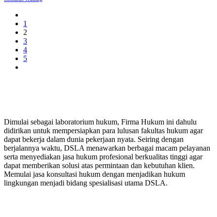
1
2
3
4
5
PERUSAHAAN HUKUM
Dimulai sebagai laboratorium hukum, Firma Hukum ini dahulu
didirikan untuk mempersiapkan para lulusan fakultas hukum agar
dapat bekerja dalam dunia pekerjaan nyata. Seiring dengan
berjalannya waktu, DSLA menawarkan berbagai macam pelayanan
serta menyediakan jasa hukum profesional berkualitas tinggi agar
dapat memberikan solusi atas permintaan dan kebutuhan klien.
Memulai jasa konsultasi hukum dengan menjadikan hukum
lingkungan menjadi bidang spesialisasi utama DSLA.
8:00 - 17:00