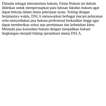
Dimulai sebagai laboratorium hukum, Firma Hukum ini dahulu
didirikan untuk mempersiapkan para lulusan fakultas hukum agar
dapat bekerja dalam dunia pekerjaan nyata. Seiring dengan
berjalannya waktu, DSLA menawarkan berbagai macam pelayanan
serta menyediakan jasa hukum profesional berkualitas tinggi agar
dapat memberikan solusi atas permintaan dan kebutuhan klien.
Memulai jasa konsultasi hukum dengan menjadikan hukum
lingkungan menjadi bidang spesialisasi utama DSLA.
8:00 - 17:00
Jam Buka Kami Sen. – Jum.
+62 21 - 22907878
+6281 - 315558283
Telepon dan Whatsapp