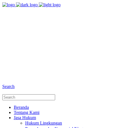
8:00 - 17:00
Jam Buka Kami Sen. - Jum.
+6281 - 280675446
Telepon dan Whatsapp
Search
Beranda
Tentang Kami
Jasa Hukum
Hukum Lingkungan