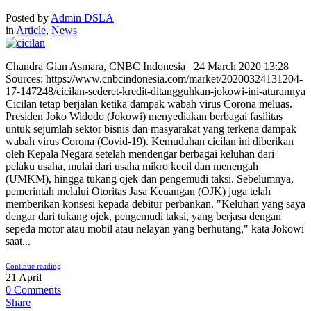
Posted by
Admin DSLA
in
Article
,
News
Chandra Gian Asmara, CNBC Indonesia 24 March 2020 13:28
Sources: https://www.cnbcindonesia.com/market/20200324131204-
17-147248/cicilan-sederet-kredit-ditangguhkan-jokowi-ini-aturannya
Cicilan tetap berjalan ketika dampak wabah virus Corona meluas.
Presiden Joko Widodo (Jokowi) menyediakan berbagai fasilitas
untuk sejumlah sektor bisnis dan masyarakat yang terkena dampak
wabah virus Corona (Covid-19). Kemudahan cicilan ini diberikan
oleh Kepala Negara setelah mendengar berbagai keluhan dari
pelaku usaha, mulai dari usaha mikro kecil dan menengah
(UMKM), hingga tukang ojek dan pengemudi taksi. Sebelumnya,
pemerintah melalui Otoritas Jasa Keuangan (OJK) juga telah
memberikan konsesi kepada debitur perbankan. "Keluhan yang saya
dengar dari tukang ojek, pengemudi taksi, yang berjasa dengan
sepeda motor atau mobil atau nelayan yang berhutang," kata Jokowi
saat...
Continue reading
21
April
0
Comments
Share