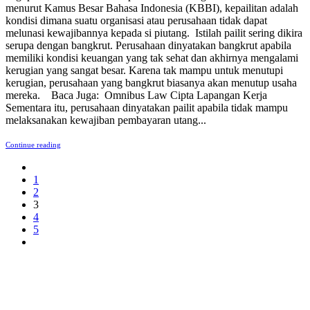
menurut Kamus Besar Bahasa Indonesia (KBBI), kepailitan adalah
kondisi dimana suatu organisasi atau perusahaan tidak dapat
melunasi kewajibannya kepada si piutang. Istilah pailit sering dikira
serupa dengan bangkrut. Perusahaan dinyatakan bangkrut apabila
memiliki kondisi keuangan yang tak sehat dan akhirnya mengalami
kerugian yang sangat besar. Karena tak mampu untuk menutupi
kerugian, perusahaan yang bangkrut biasanya akan menutup usaha
mereka. Baca Juga: Omnibus Law Cipta Lapangan Kerja
Sementara itu, perusahaan dinyatakan pailit apabila tidak mampu
melaksanakan kewajiban pembayaran utang...
Continue reading
1
2
3
4
5
PERUSAHAAN HUKUM