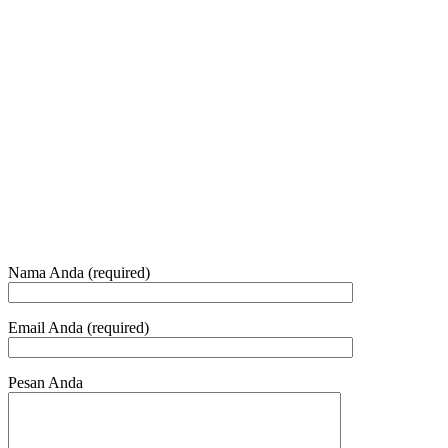
+62 21 - 22907878
+6281 - 315558283
Telepon dan Whatsapp
HUBUNGI KAMI
Nama Anda (required)
Email Anda (required)
Pesan Anda