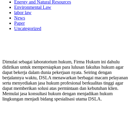
Energy and Natural Resources
Environmental Law
labor law
News
Paper
Uncategorized
PERUSAHAAN HUKUM
Dimulai sebagai laboratorium hukum, Firma Hukum ini dahulu
didirikan untuk mempersiapkan para lulusan fakultas hukum agar
dapat bekerja dalam dunia pekerjaan nyata. Seiring dengan
berjalannya waktu, DSLA menawarkan berbagai macam pelayanan
serta menyediakan jasa hukum profesional berkualitas tinggi agar
dapat memberikan solusi atas permintaan dan kebutuhan klien.
Memulai jasa konsultasi hukum dengan menjadikan hukum
lingkungan menjadi bidang spesialisasi utama DSLA.
8:00 - 17:00
Jam Buka Kami Sen. – Jum.