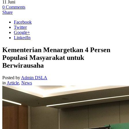
11
Juni
0
Comments
Share
Facebook
Twitter
Google+
LinkedIn
Kementerian Menargetkan 4 Persen
Populasi Masyarakat untuk
Berwirausaha
Posted by
Admin DSLA
in
Article
,
News