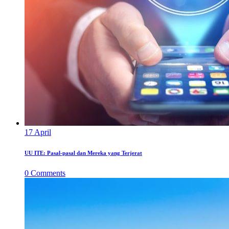
17
April
UU ITE: Pasal-pasal dan Mereka yang Terjerat
0
Comments