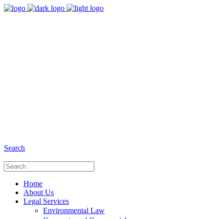
8:00 - 17:00
Our Opening Hours Mon. - Fri.
+6281 - 280675446
Phone and Whatsapp
Search
Home
About Us
Legal Services
Environmental Law