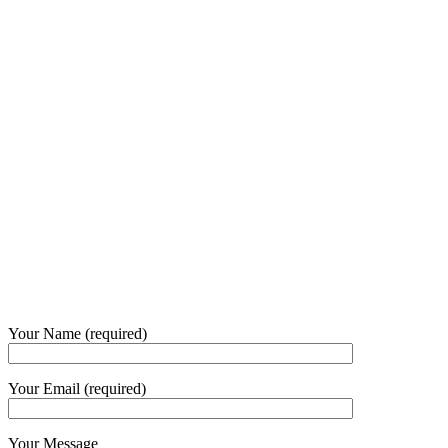
Our Opening Hours Mon. – Fri.
+62 21 - 22907878
+6281 - 315558283
Phone and Whatsapp
QUICK CONTACT
Your Name (required)
Your Email (required)
Your Message