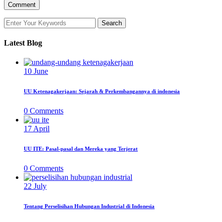
Latest Blog
10
June
UU Ketenagakerjaan: Sejarah & Perkembangannya di indonesia
0
Comments
17
April
UU ITE: Pasal-pasal dan Mereka yang Terjerat
0
Comments
22
July
Tentang Perselisihan Hubungan Industrial di Indonesia