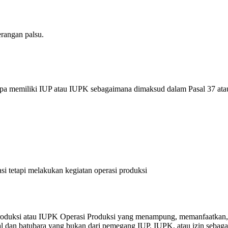
rangan palsu.
npa memiliki IUP atau IUPK sebagaimana dimaksud dalam Pasal 37 atau 
i tetapi melakukan kegiatan operasi produksi
Produksi atau IUPK Operasi Produksi yang menampung, memanfaatkan,
al dan batubara yang bukan dari pemegang IUP, IUPK, atau izin sebag