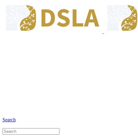
8:00 - 17:00
Our Opening Hours Mon. - Fri.
+6281 - 280675446
Phone and Whatsapp
Search