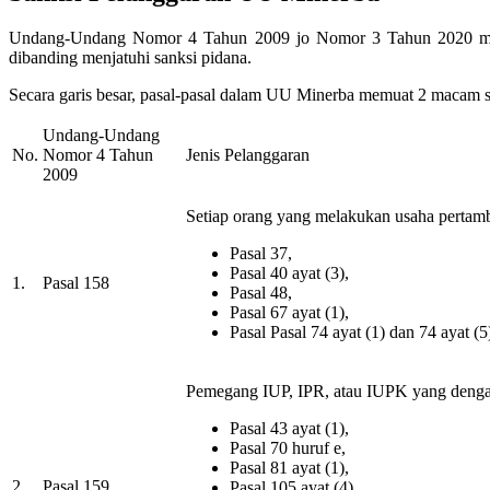
Undang-Undang Nomor 4 Tahun 2009 jo Nomor 3 Tahun 2020 menga
dibanding menjatuhi sanksi pidana.
Secara garis besar, pasal-pasal dalam UU Minerba memuat 2 macam sank
Undang-Undang
No.
Nomor 4 Tahun
Jenis Pelanggaran
2009
Setiap orang yang melakukan usaha pertam
Pasal 37,
Pasal 40 ayat (3),
1.
Pasal 158
Pasal 48,
Pasal 67 ayat (1),
Pasal Pasal 74 ayat (1) dan 74 ayat (5
Pemegang IUP, IPR, atau IUPK yang denga
Pasal 43 ayat (1),
Pasal 70 huruf e,
Pasal 81 ayat (1),
2.
Pasal 159
Pasal 105 ayat (4),