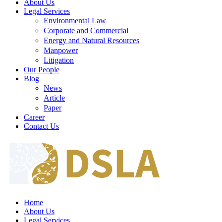
About Us
Legal Services
Environmental Law
Corporate and Commercial
Energy and Natural Resources
Manpower
Litigation
Our People
Blog
News
Article
Paper
Career
Contact Us
Home
About Us
Legal Services