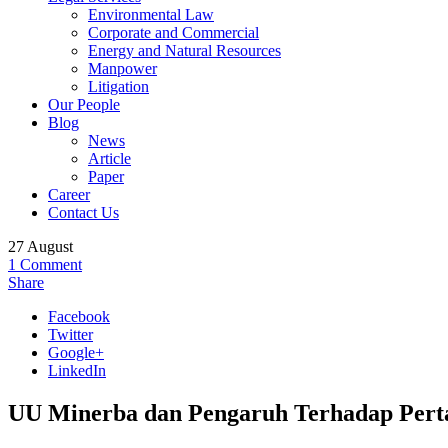
Environmental Law
Corporate and Commercial
Energy and Natural Resources
Manpower
Litigation
Our People
Blog
News
Article
Paper
Career
Contact Us
27
August
1
Comment
Share
Facebook
Twitter
Google+
LinkedIn
UU Minerba dan Pengaruh Terhadap Pert