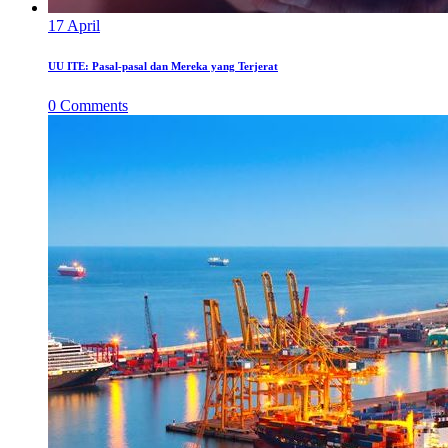
17
April
UU ITE: Pasal-pasal dan Mereka yang Terjerat
0
Comments