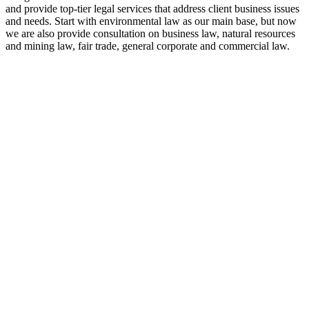
and provide top-tier legal services that address client business issues
and needs. Start with environmental law as our main base, but now
we are also provide consultation on business law, natural resources
and mining law, fair trade, general corporate and commercial law.
8:00 - 17:00
Our Opening Hours Mon. – Fri.
+62 21 - 22907878
+6281 - 315558283
Phone and Whatsapp
QUICK CONTACT