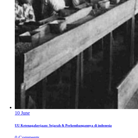
10
June
UU Ketenagakerjaan: Sejarah & Perkembangannya di indonesia
0
Comments