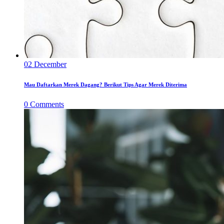
02
December
Mau Daftarkan Merek Dagang? Berikut Tips Agar Merek Diterima
0
Comments