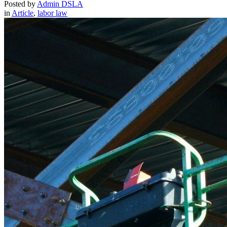
Posted by
Admin DSLA
in
Article
,
labor law