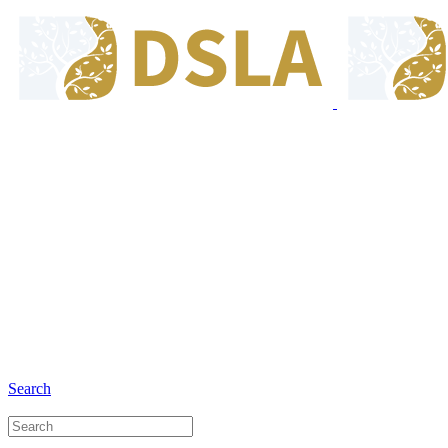
8:00 - 17:00
Our Opening Hours Mon. - Fri.
+6281 - 280675446
Phone and Whatsapp
Search