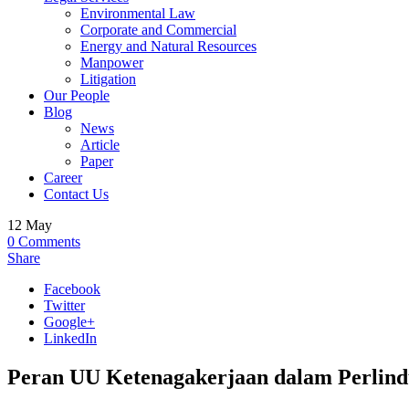
Environmental Law
Corporate and Commercial
Energy and Natural Resources
Manpower
Litigation
Our People
Blog
News
Article
Paper
Career
Contact Us
12
May
0
Comments
Share
Facebook
Twitter
Google+
LinkedIn
Peran UU Ketenagakerjaan dalam Perlind