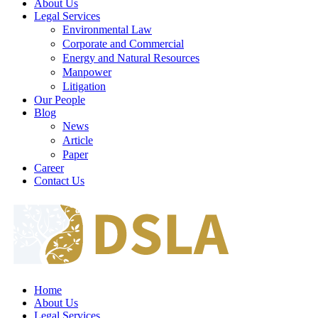
About Us
Legal Services
Environmental Law
Corporate and Commercial
Energy and Natural Resources
Manpower
Litigation
Our People
Blog
News
Article
Paper
Career
Contact Us
Home
About Us
Legal Services