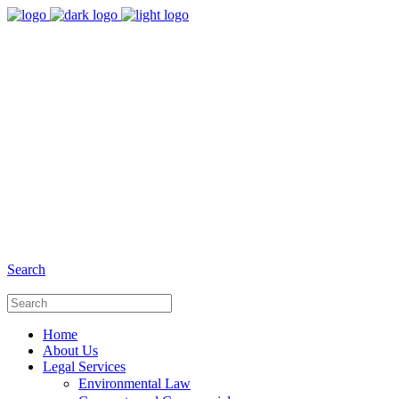
8:00 - 17:00
Our Opening Hours Mon. - Fri.
+6281 - 280675446
Phone and Whatsapp
Search
Home
About Us
Legal Services
Environmental Law