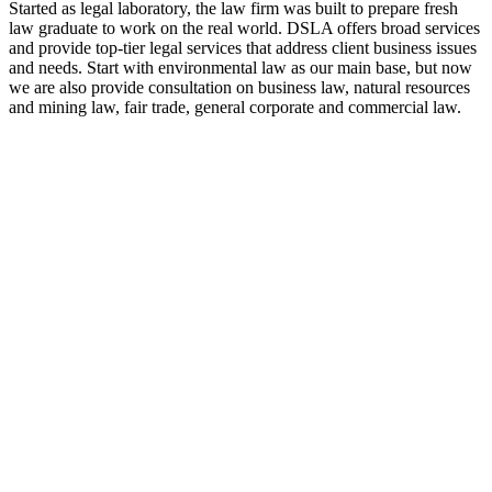
Started as legal laboratory, the law firm was built to prepare fresh
law graduate to work on the real world. DSLA offers broad services
and provide top-tier legal services that address client business issues
and needs. Start with environmental law as our main base, but now
we are also provide consultation on business law, natural resources
and mining law, fair trade, general corporate and commercial law.
8:00 - 17:00
Our Opening Hours Mon. – Fri.
+62 21 - 22907878
+6281 - 315558283
Phone and Whatsapp
QUICK CONTACT