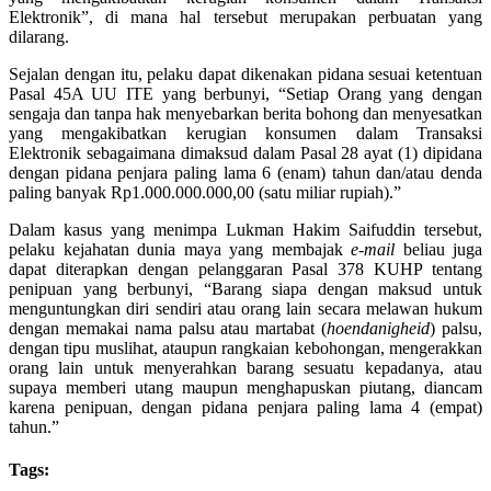
Elektronik”, di mana hal tersebut merupakan perbuatan yang
dilarang.
Sejalan dengan itu, pelaku dapat dikenakan pidana sesuai ketentuan
Pasal 45A UU ITE yang berbunyi, “
Setiap Orang yang dengan
sengaja dan tanpa hak menyebarkan berita bohong dan menyesatkan
yang mengakibatkan kerugian konsumen dalam Transaksi
Elektronik sebagaimana dimaksud dalam Pasal 28 ayat (1) dipidana
dengan pidana penjara paling lama 6 (enam) tahun dan/atau denda
paling banyak Rp1.000.000.000,00 (satu miliar rupiah).”
Dalam kasus yang menimpa Lukman Hakim Saifuddin tersebut,
pelaku kejahatan dunia maya yang membajak
e-mail
beliau juga
dapat diterapkan dengan pelanggaran Pasal 378 KUHP tentang
penipuan yang berbunyi, “Barang siapa dengan maksud untuk
menguntungkan diri sendiri atau orang lain secara melawan hukum
dengan memakai nama palsu atau martabat (
hoendanigheid
) palsu,
dengan tipu muslihat, ataupun rangkaian kebohongan, mengerakkan
orang lain untuk menyerahkan barang sesuatu kepadanya, atau
supaya memberi utang maupun menghapuskan piutang, diancam
karena penipuan, dengan pidana penjara paling lama 4 (empat)
tahun.”
Tags: