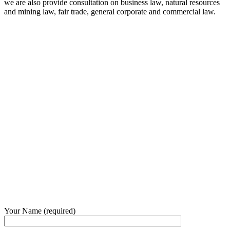
we are also provide consultation on business law, natural resources
and mining law, fair trade, general corporate and commercial law.
8:00 - 17:00
Our Opening Hours Mon. – Fri.
+62 21 - 22907878
+6281 - 315558283
Phone and Whatsapp
QUICK CONTACT
Your Name (required)