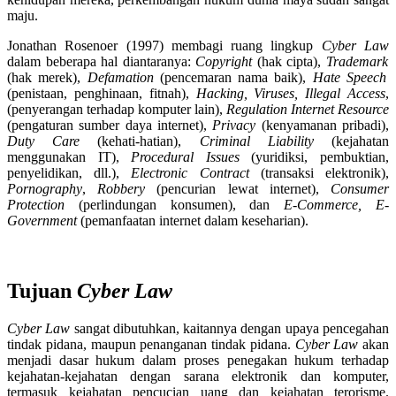
maju.
Jonathan Rosenoer (1997) membagi ruang lingkup
Cyber
Law
dalam beberapa hal diantaranya:
Copyright
(hak cipta),
Trademark
(hak merek),
Defamation
(pencemaran nama baik),
Hate Speech
(penistaan, penghinaan, fitnah),
Hacking, Viruses, Illegal Access
,
(penyerangan terhadap komputer lain),
Regulation Internet
Resource
(pengaturan sumber daya internet),
Privacy
(kenyamanan pribadi),
Duty Care
(kehati-hatian),
Criminal Liability
(kejahatan
menggunakan IT),
Procedural Issues
(yuridiksi, pembuktian,
penyelidikan, dll.),
Electronic
Contract
(transaksi elektronik),
Pornography
,
Robbery
(pencurian lewat internet),
Consumer
Protection
(perlindungan konsumen), dan
E-Commerce, E-
Government
(pemanfaatan internet dalam keseharian).
Tujuan
Cyber Law
Cyber
Law
sangat dibutuhkan, kaitannya dengan upaya pencegahan
tindak pidana, maupun penanganan tindak pidana.
Cyber
Law
akan
menjadi dasar hukum dalam proses penegakan hukum terhadap
kejahatan-kejahatan dengan sarana elektronik dan komputer,
termasuk kejahatan pencucian uang dan kejahatan terorisme.