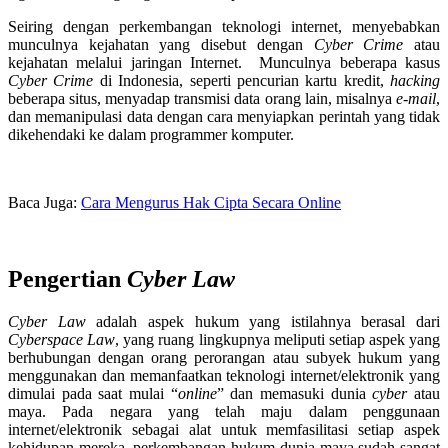
Seiring dengan perkembangan teknologi internet, menyebabkan
munculnya kejahatan yang disebut dengan
Cyber Crime
atau
kejahatan melalui jaringan Internet. Munculnya beberapa kasus
Cyber Crime
di Indonesia, seperti pencurian kartu kredit,
hacking
beberapa situs, menyadap transmisi data orang lain, misalnya
e-mail
,
dan memanipulasi data dengan cara menyiapkan perintah yang tidak
dikehendaki ke dalam programmer komputer.
Baca Juga:
Cara Mengurus Hak Cipta Secara Online
Pengertian
Cyber Law
Cyber Law
adalah aspek hukum yang istilahnya berasal dari
Cyberspace
Law
, yang ruang lingkupnya meliputi setiap aspek yang
berhubungan dengan orang perorangan atau subyek hukum yang
menggunakan dan memanfaatkan teknologi internet/elektronik yang
dimulai pada saat mulai “
online
” dan memasuki dunia
cyber
atau
maya. Pada negara yang telah maju dalam penggunaan
internet/elektronik sebagai alat untuk memfasilitasi setiap aspek
kehidupan mereka, perkembangan hukum dunia maya sudah sangat