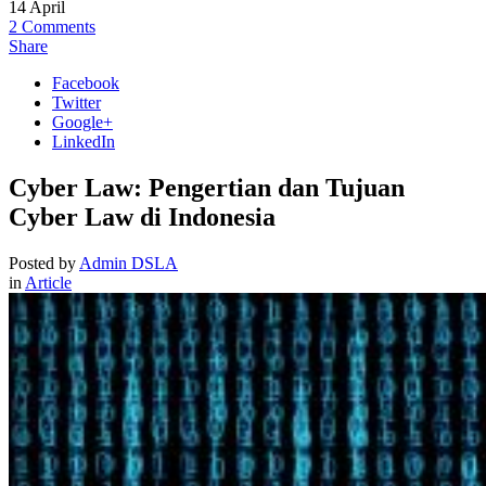
14
April
2
Comments
Share
Facebook
Twitter
Google+
LinkedIn
Cyber Law: Pengertian dan Tujuan
Cyber Law di Indonesia
Posted by
Admin DSLA
in
Article