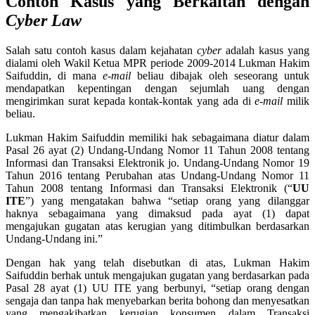
Contoh Kasus yang Berkaitan dengan
Cyber Law
Salah satu contoh kasus dalam kejahatan
cyber
adalah kasus yang
dialami oleh Wakil Ketua MPR periode 2009-2014 Lukman Hakim
Saifuddin, di mana
e-mail
beliau dibajak oleh seseorang untuk
mendapatkan kepentingan dengan sejumlah uang dengan
mengirimkan surat kepada kontak-kontak yang ada di
e-mail
milik
beliau.
Lukman Hakim Saifuddin memiliki hak sebagaimana diatur dalam
Pasal 26 ayat (2) Undang-Undang Nomor 11 Tahun 2008 tentang
Informasi dan Transaksi Elektronik jo. Undang-Undang Nomor 19
Tahun 2016 tentang Perubahan atas Undang-Undang Nomor 11
Tahun 2008 tentang Informasi dan Transaksi Elektronik (“
UU
ITE
”) yang mengatakan bahwa “setiap orang yang dilanggar
haknya sebagaimana yang dimaksud pada ayat (1) dapat
mengajukan gugatan atas kerugian yang ditimbulkan berdasarkan
Undang-Undang ini.”
Dengan hak yang telah disebutkan di atas, Lukman Hakim
Saifuddin berhak untuk mengajukan gugatan yang berdasarkan pada
Pasal 28 ayat (1) UU ITE yang berbunyi, “setiap orang dengan
sengaja dan tanpa hak menyebarkan berita bohong dan menyesatkan
yang mengakibatkan kerugian konsumen dalam Transaksi