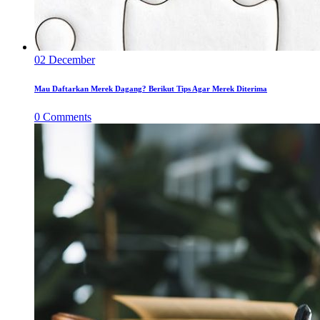
02
December
Mau Daftarkan Merek Dagang? Berikut Tips Agar Merek Diterima
0
Comments