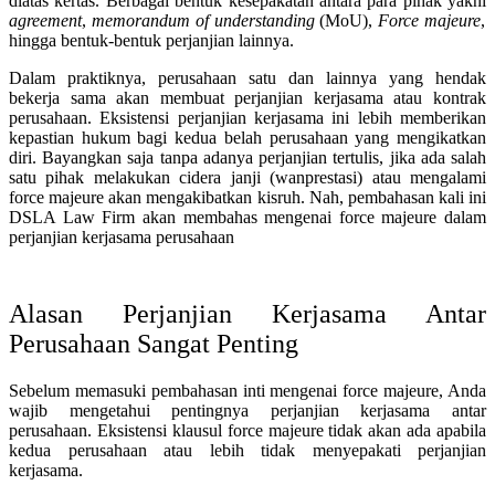
diatas kertas. Berbagai bentuk kesepakatan antara para pihak yakni
agreement
,
memorandum of understanding
(MoU),
Force majeure
,
hingga bentuk-bentuk perjanjian lainnya.
Dalam praktiknya, perusahaan satu dan lainnya yang hendak
bekerja sama akan membuat perjanjian kerjasama atau kontrak
perusahaan. Eksistensi perjanjian kerjasama ini lebih memberikan
kepastian hukum bagi kedua belah perusahaan yang mengikatkan
diri. Bayangkan saja tanpa adanya perjanjian tertulis, jika ada salah
satu pihak melakukan cidera janji (wanprestasi) atau mengalami
force majeure akan mengakibatkan kisruh. Nah, pembahasan kali ini
DSLA Law Firm akan membahas mengenai force majeure dalam
perjanjian kerjasama perusahaan
Alasan Perjanjian Kerjasama Antar
Perusahaan Sangat Penting
Sebelum memasuki pembahasan inti mengenai force majeure, Anda
wajib mengetahui pentingnya perjanjian kerjasama antar
perusahaan. Eksistensi klausul force majeure tidak akan ada apabila
kedua perusahaan atau lebih tidak menyepakati perjanjian
kerjasama.