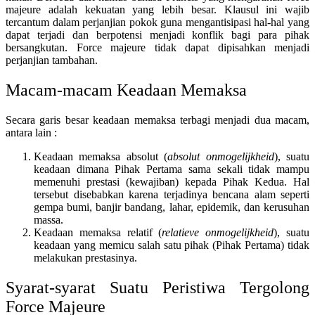
majeure adalah kekuatan yang lebih besar. Klausul ini wajib
tercantum dalam perjanjian pokok guna mengantisipasi hal-hal yang
dapat terjadi dan berpotensi menjadi konflik bagi para pihak
bersangkutan. Force majeure tidak dapat dipisahkan menjadi
perjanjian tambahan.
Macam-macam Keadaan Memaksa
Secara garis besar keadaan memaksa terbagi menjadi dua macam,
antara lain :
Keadaan memaksa absolut (
absolut onmogelijkheid
), suatu
keadaan dimana Pihak Pertama sama sekali tidak mampu
memenuhi prestasi (kewajiban) kepada Pihak Kedua. Hal
tersebut disebabkan karena terjadinya bencana alam seperti
gempa bumi, banjir bandang, lahar, epidemik, dan kerusuhan
massa.
Keadaan memaksa relatif (
relatieve onmogelijkheid
), suatu
keadaan yang memicu salah satu pihak (Pihak Pertama) tidak
melakukan prestasinya.
Syarat-syarat Suatu Peristiwa Tergolong
Force Majeure