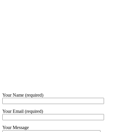
Our Opening Hours Mon. – Fri.
+62 21 - 22907878
+6281 - 315558283
Phone and Whatsapp
QUICK CONTACT
Your Name (required)
Your Email (required)
Your Message