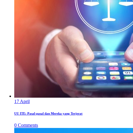
17
April
UU ITE: Pasal-pasal dan Mereka yang Terjerat
0
Comments