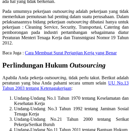
ada hal yang tidak berkenan.
Pada umumnya pekerjaan
outsourcing
adalah pekerjaan yang tidak
memerlukan pemutusan hal penting dalam suatu perusahaan. Dalam
pelaksanaannya bidang pekerjaan
outsourcing
dibatasi hanya untuk
pekerjaan : Cleaning Service, Security, Transportasi, Catering dan
pemborongan pada industri pertambangan sebagaimana diatur
Peraturan Menteri Tenaga Kerja dan Transmigrasi Nomor 19 Tahun
2012.
Baca Juga :
Cara Membuat Surat Perjanjian Kerja yang Benar
Perlindungan Hukum
Outsourcing
Apabila Anda pekerja
outsourcing
, tidak perlu takut. Berikut adalah
peraturan yang bisa Anda pahami secara umum selain
UU No.13
Tahun 2003 tentang Ketenagakerjaan
:
Undang-Undang No.1 Tahun 1970 tentang Keselamatan dan
Kesehatan Kerja
Undang-Undang No.3 Tahun 1992 tentang Jaminan Sosial
Tenaga Kerja
Undang-Undang No.21 Tahun 2000 tentang Serikat
Pekerja/Serikat Buruh
Undang-Undang No.11 Tahun 2011 tentang Bantuan Hukum