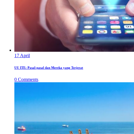
17
April
UU ITE: Pasal-pasal dan Mereka yang Terjerat
0
Comments