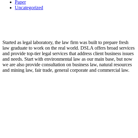
Paper
Uncategorized
LAW FIRM
Started as legal laboratory, the law firm was built to prepare fresh
law graduate to work on the real world. DSLA offers broad services
and provide top-tier legal services that address client business issues
and needs. Start with environmental law as our main base, but now
we are also provide consultation on business law, natural resources
and mining law, fair trade, general corporate and commercial law.
8:00 - 17:00
Our Opening Hours Mon. – Fri.
+62 21 - 22907878
+6281 - 315558283