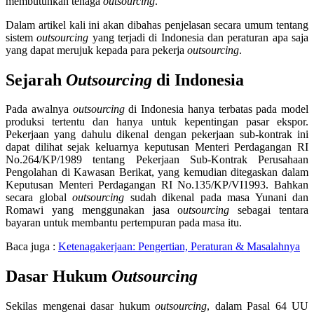
membutuhkan tenaga
outsourcing
.
Dalam artikel kali ini akan dibahas penjelasan secara umum tentang
sistem
outsourcing
yang terjadi di Indonesia dan peraturan apa saja
yang dapat merujuk kepada para pekerja
outsourcing
.
Sejarah
Outsourcing
di Indonesia
Pada awalnya
outsourcing
di Indonesia hanya terbatas pada model
produksi tertentu dan hanya untuk kepentingan pasar ekspor.
Pekerjaan yang dahulu dikenal dengan pekerjaan sub-kontrak ini
dapat dilihat sejak keluarnya keputusan Menteri Perdagangan RI
No.264/KP/1989 tentang Pekerjaan Sub-Kontrak Perusahaan
Pengolahan di Kawasan Berikat, yang kemudian ditegaskan dalam
Keputusan Menteri Perdagangan RI No.135/KP/VI1993. Bahkan
secara global
outsourcing
sudah dikenal pada masa Yunani dan
Romawi yang menggunakan jasa o
utsourcing
sebagai tentara
bayaran untuk membantu pertempuran pada masa itu.
Baca juga :
Ketenagakerjaan: Pengertian, Peraturan & Masalahnya
Dasar Hukum
Outsourcing
Sekilas mengenai dasar hukum
outsourcing
, dalam Pasal 64 UU