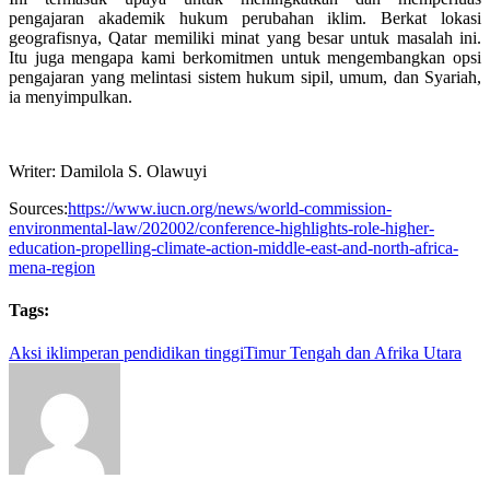
pengajaran akademik hukum perubahan iklim. Berkat lokasi
geografisnya, Qatar memiliki minat yang besar untuk masalah ini.
Itu juga mengapa kami berkomitmen untuk mengembangkan opsi
pengajaran yang melintasi sistem hukum sipil, umum, dan Syariah,
ia menyimpulkan.
Writer: Damilola S. Olawuyi
Sources:
https://www.iucn.org/news/world-commission-
environmental-law/202002/conference-highlights-role-higher-
education-propelling-climate-action-middle-east-and-north-africa-
mena-region
Tags:
Aksi iklim
peran pendidikan tinggi
Timur Tengah dan Afrika Utara