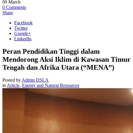
09
March
0
Comments
Share
Facebook
Twitter
Google+
LinkedIn
Peran Pendidikan Tinggi dalam
Mendorong Aksi Iklim di Kawasan Timur
Tengah dan Afrika Utara (“MENA”)
Posted by
Admin DSLA
in
Article
,
Energy and Natural Resources