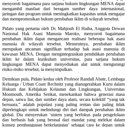
menyoroti bagaimana para sarjana hukum lingkungan MENA dapat
mengambil manfaat dari beragam sumber daya internasional,
jaringan dan program untuk meningkatkan kapasitas untuk mengajar
dan mempromosikan hukum perubahan iklim di wilayah tersebut.
Pidato yang pertama oleh Dr. Mahjoub El Haiba, Anggota Dewan
Nasional Hak Asasi Manusia Maroko, menyoroti bagaimana
perubahan iklim dapat mengancam realisasi beberapa hak asasi
manusia di wilayah tersebut. Menurutnya, perubahan iklim
merupakan ancaman signifikan terhadap hak asasi manusia di
kawasan MENA. Dengan mengintegrasikan pendidikan perubahan
iklim ke dalam kurikulum universitas, para sarjana hukum
lingkungan MENA dapat menyediakan alat untuk mengurangi
risiko-risiko tersebut, ia menyimpulkan.
Demikian pula, Pidato kedua oleh Profesor Randall Abate, Lembaga
Keluarga / Urban Coast Rechnitz yang dianugerahkan Kursi dalam
Hukum dan Kebijakan Kelautan dan Lingkungan, Universitas
Monmouth, Amerika Serikat, menekankan bahwa generasi masa
depan, satwa liar, dan sumber daya alam, secara kolektif “yang tak
bersuara,” adalah populasi yang paling rentan dan paling tidak
diperlengkapi untuk melindungi diri dari dampak perubahan iklim
global. Dia menyerukan ‘sistem yang berfokus pada pengelolaan
dan berbasis hak yang berasal dari mandat yang melekat dalam
konsep pembangunan berkelanjutan’ sebagai cara ke depan untuk