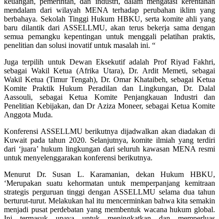
keuangan, pemerintah, dan industri, dalam mengatasi kerentanan
mendalam dari wilayah MENA terhadap perubahan iklim yang
berbahaya. Sekolah Tinggi Hukum HBKU, serta komite ahli yang
baru dilantik dari ASSELLMU, akan terus bekerja sama dengan
semua pemangku kepentingan untuk menggali pelatihan praktis,
penelitian dan solusi inovatif untuk masalah ini. “
Juga terpilih untuk Dewan Eksekutif adalah Prof Riyad Fakhri,
sebagai Wakil Ketua (Afrika Utara), Dr. Ardit Memeti, sebagai
Wakil Ketua (Timur Tengah), Dr. Omar Khataibeh, sebagai Ketua
Komite Praktik Hukum Peradilan dan Lingkungan, Dr. Dalal
Aassouli, sebagai Ketua Komite Penjangkauan Industri dan
Penelitian Kebijakan, dan Dr Aziza Moneer, sebagai Ketua Komite
Anggota Muda.
Konferensi ASSELLMU berikutnya dijadwalkan akan diadakan di
Kuwait pada tahun 2020. Selanjutnya, komite ilmiah yang terdiri
dari ‘juara’ hukum lingkungan dari seluruh kawasan MENA resmi
untuk menyelenggarakan konferensi berikutnya.
Menurut Dr. Susan L. Karamanian, dekan Hukum HBKU,
‘Merupakan suatu kehormatan untuk memperpanjang kemitraan
strategis perguruan tinggi dengan ASSELLMU selama dua tahun
berturut-turut. Melakukan hal itu mencerminkan bahwa kita semakin
menjadi pusat perdebatan yang membentuk wacana hukum global.
Ini termasuk upaya untuk meningkatkan dan memperluas