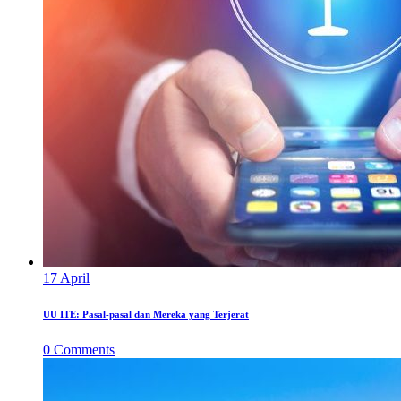
17
April
UU ITE: Pasal-pasal dan Mereka yang Terjerat
0
Comments