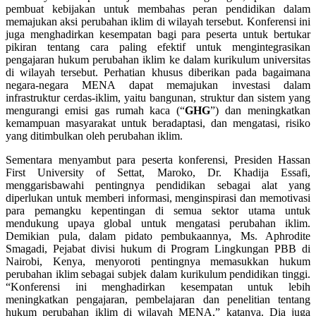
pembuat kebijakan untuk membahas peran pendidikan dalam
memajukan aksi perubahan iklim di wilayah tersebut. Konferensi ini
juga menghadirkan kesempatan bagi para peserta untuk bertukar
pikiran tentang cara paling efektif untuk mengintegrasikan
pengajaran hukum perubahan iklim ke dalam kurikulum universitas
di wilayah tersebut. Perhatian khusus diberikan pada bagaimana
negara-negara MENA dapat memajukan investasi dalam
infrastruktur cerdas-iklim, yaitu bangunan, struktur dan sistem yang
mengurangi emisi gas rumah kaca (“
GHG
”) dan meningkatkan
kemampuan masyarakat untuk beradaptasi, dan mengatasi, risiko
yang ditimbulkan oleh perubahan iklim.
Sementara menyambut para peserta konferensi, Presiden Hassan
First University of Settat, Maroko, Dr. Khadija Essafi,
menggarisbawahi pentingnya pendidikan sebagai alat yang
diperlukan untuk memberi informasi, menginspirasi dan memotivasi
para pemangku kepentingan di semua sektor utama untuk
mendukung upaya global untuk mengatasi perubahan iklim.
Demikian pula, dalam pidato pembukaannya, Ms. Aphrodite
Smagadi, Pejabat divisi hukum di Program Lingkungan PBB di
Nairobi, Kenya, menyoroti pentingnya memasukkan hukum
perubahan iklim sebagai subjek dalam kurikulum pendidikan tinggi.
“Konferensi ini menghadirkan kesempatan untuk lebih
meningkatkan pengajaran, pembelajaran dan penelitian tentang
hukum perubahan iklim di wilayah MENA,” katanya. Dia juga