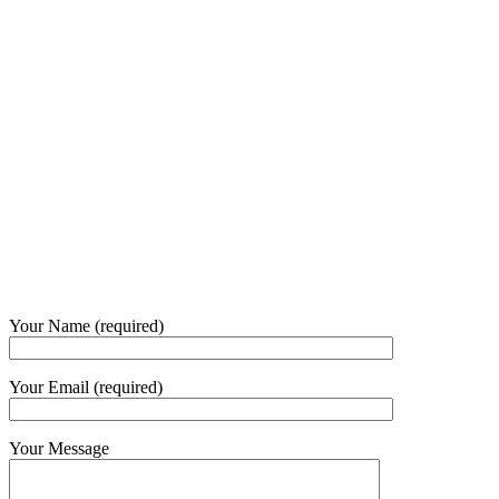
Our Opening Hours Mon. – Fri.
+62 21 - 22907878
+6281 - 315558283
Phone and Whatsapp
QUICK CONTACT
Your Name (required)
Your Email (required)
Your Message