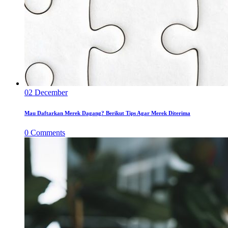
02
December
Mau Daftarkan Merek Dagang? Berikut Tips Agar Merek Diterima
0
Comments