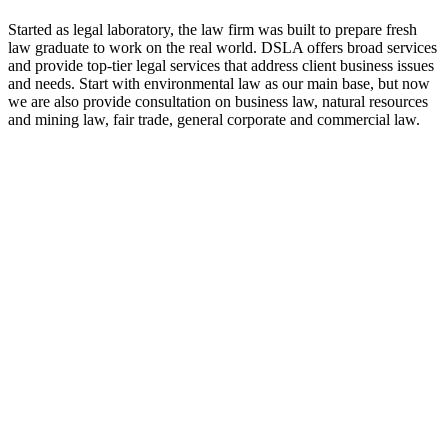
Started as legal laboratory, the law firm was built to prepare fresh
law graduate to work on the real world. DSLA offers broad services
and provide top-tier legal services that address client business issues
and needs. Start with environmental law as our main base, but now
we are also provide consultation on business law, natural resources
and mining law, fair trade, general corporate and commercial law.
8:00 - 17:00
Our Opening Hours Mon. – Fri.
+62 21 - 22907878
+6281 - 315558283
Phone and Whatsapp
QUICK CONTACT