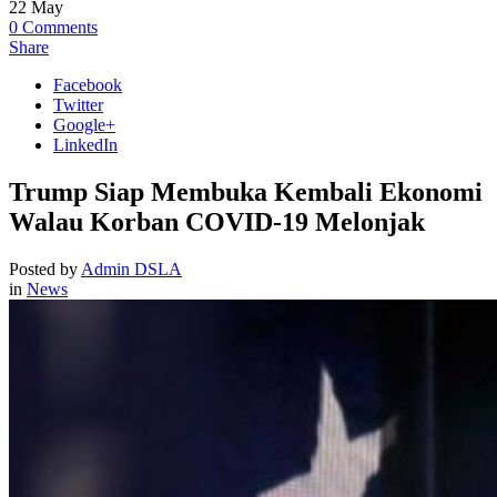
22
May
0
Comments
Share
Facebook
Twitter
Google+
LinkedIn
Trump Siap Membuka Kembali Ekonomi
Walau Korban COVID-19 Melonjak
Posted by
Admin DSLA
in
News