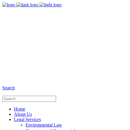
8:00 - 17:00
Our Opening Hours Mon. - Fri.
+6281 - 280675446
Phone and Whatsapp
Search
Home
About Us
Legal Services
Environmental Law