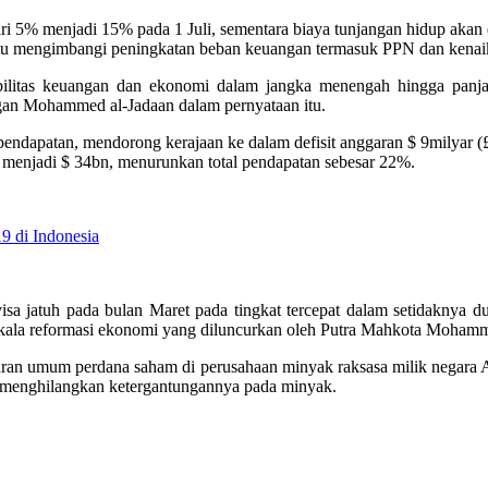
i 5% menjadi 15% pada 1 Juli, sementara biaya tunjangan hidup akan 
tu mengimbangi peningkatan beban keuangan termasuk PPN dan kenaik
abilitas keuangan dan ekonomi dalam jangka menengah hingga panja
gan Mohammed al-Jadaan dalam pernyataan itu.
ndapatan, mendorong kerajaan ke dalam defisit anggaran $ 9milyar (£ 
 menjadi $ 34bn, menurunkan total pendapatan sebesar 22%.
 di Indonesia
sa jatuh pada bulan Maret pada tingkat tercepat dalam setidaknya d
kala reformasi ekonomi yang diluncurkan oleh Putra Mahkota Moham
aran umum perdana saham di perusahaan minyak raksasa milik negara
enghilangkan ketergantungannya pada minyak.