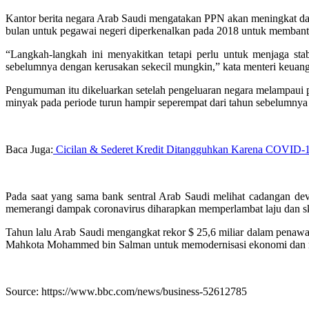
Kantor berita negara Arab Saudi mengatakan PPN akan meningkat dar
bulan untuk pegawai negeri diperkenalkan pada 2018 untuk memban
“Langkah-langkah ini menyakitkan tetapi perlu untuk menjaga st
sebelumnya dengan kerusakan sekecil mungkin,” kata menteri keuan
Pengumuman itu dikeluarkan setelah pengeluaran negara melampaui pe
minyak pada periode turun hampir seperempat dari tahun sebelumnya
Baca Juga:
Cicilan & Sederet Kredit Ditangguhkan Karena COVID-19
Pada saat yang sama bank sentral Arab Saudi melihat cadangan devi
memerangi dampak coronavirus diharapkan memperlambat laju dan s
Tahun lalu Arab Saudi mengangkat rekor $ 25,6 miliar dalam penaw
Mahkota Mohammed bin Salman untuk memodernisasi ekonomi dan m
Source: https://www.bbc.com/news/business-52612785