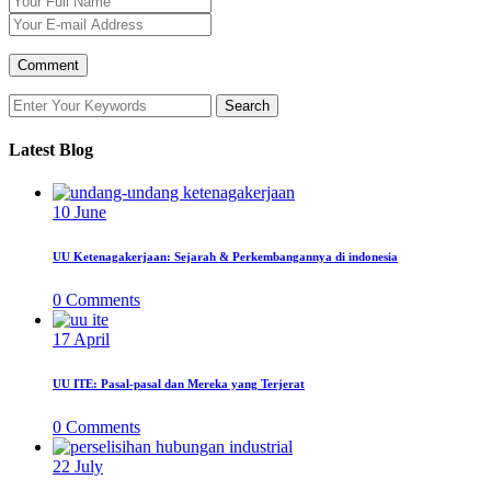
Latest Blog
10
June
UU Ketenagakerjaan: Sejarah & Perkembangannya di indonesia
0
Comments
17
April
UU ITE: Pasal-pasal dan Mereka yang Terjerat
0
Comments
22
July