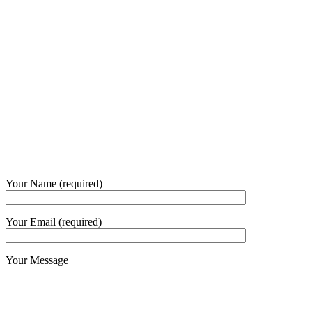
+62 21 - 22907878
+6281 - 315558283
Phone and Whatsapp
QUICK CONTACT
Your Name (required)
Your Email (required)
Your Message