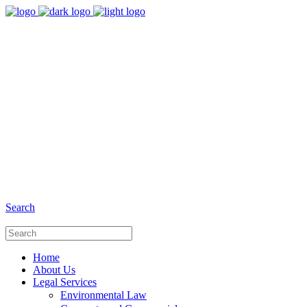
8:00 - 17:00
Our Opening Hours Mon. - Fri.
+6281 - 280675446
Phone and Whatsapp
Search
Home
About Us
Legal Services
Environmental Law