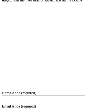
lingkungan menjadi bidang spesialisasi utama DSLA.
8:00 - 17:00
Jam Buka Kami Sen. – Jum.
+62 21 - 22907878
+6281 - 315558283
Telepon dan Whatsapp
HUBUNGI KAMI
Nama Anda (required)
Email Anda (required)