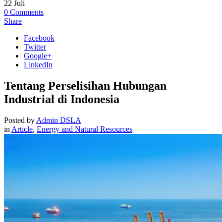
22
Juli
0
Comments
Share
Facebook
Twitter
Google+
LinkedIn
Tentang Perselisihan Hubungan
Industrial di Indonesia
Posted by
Admin DSLA
in
Article
,
Energy and Natural Resources