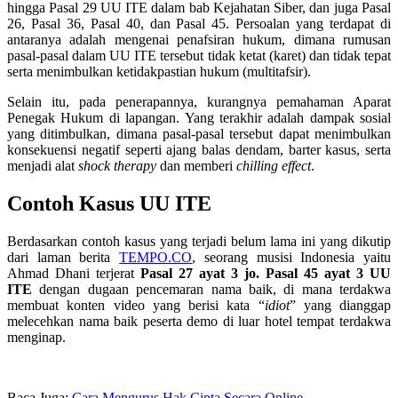
hingga Pasal 29 UU ITE dalam bab Kejahatan Siber, dan juga Pasal
26, Pasal 36, Pasal 40, dan Pasal 45. Persoalan yang terdapat di
antaranya adalah mengenai penafsiran hukum, dimana rumusan
pasal-pasal dalam UU ITE tersebut tidak ketat (karet) dan tidak tepat
serta menimbulkan ketidakpastian hukum (multitafsir).
Selain itu, pada penerapannya, kurangnya pemahaman Aparat
Penegak Hukum di lapangan. Yang terakhir adalah dampak sosial
yang ditimbulkan, dimana pasal-pasal tersebut dapat menimbulkan
konsekuensi negatif seperti ajang balas dendam, barter kasus, serta
menjadi alat
shock therapy
dan memberi
chilling effect
.
Contoh Kasus UU ITE
Berdasarkan contoh kasus yang terjadi belum lama ini yang dikutip
dari laman berita
TEMPO.CO
, seorang musisi Indonesia yaitu
Ahmad Dhani terjerat
Pasal 27 ayat 3 jo. Pasal 45 ayat 3 UU
ITE
dengan dugaan pencemaran nama baik, di mana terdakwa
membuat konten video yang berisi kata “
idiot
” yang dianggap
melecehkan nama baik peserta demo di luar hotel tempat terdakwa
menginap.
Baca Juga:
Cara Mengurus Hak Cipta Secara Online