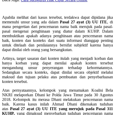
Apabila melihat dari kasus tersebut, terdakwa dapat dipidana jika
memenuhi unsur yang ada dalam
Pasal 27 ayat (3) UU ITE
, di
mana pengertian dari pencemaran nama baik merujuk pada pasal-
pasal mengenai penghinaan yang diatur dalam KUHP.
Dalam
membuktikan apakah adanya penghinaan atau pencemaran nama
baik, konten dan konteks dari suatu informasi dianggap penting
untuk ditelaah dan penilaiannya bersifat subjektif karena hanya
dapat dinilai oleh orang yang bersangkutan.
Artinya, target sasaran dari konten itulah yang menjadi korban dan
hanya korban yang dapat menilai apakah konten tersebut
mengandung unsur penyerangan terhadap kehormatannya.
Sedangkan secara konteks, dapat dinilai secara objektif melalui
maksud dan tujuan pelaku atas pembuatan dan penyebarluasan
konten tersebut.
Atas pernyataannya, kelompok yang menamakan Koalisi Bela
NKRI melaporkan Dhani ke Polda Jawa Timur pada 30 Agustus
2018. Kelompok itu merasa Dhani melakukan pencemaran nama
baik. Karena kasus inilah Ahmad Dhani dikenakan tuduhan
atas
Pasal 27 ayat (3) UU ITE yang merujuk pada Pasal 311
KUHP,
yang dimaksud menyebarkan tuduhan pencemaran nama