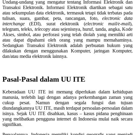
Undang-undang yang mengatur tentang Informasi Elektronik dan
Transaksi Elektronik. Informasi Elektronik diartikan sebagai satu
atau sekumpulan data elektronik, termasuk tetapi tidak terbatas pada
tulisan, suara, gambar, peta, rancangan, foto,
electronic data
interchange
(EDI), surat elektronik (
electronic mail/e-mail
),
telegram, teleks,
telecopy
atau sejenisnya, huruf, tanda, angka, Kode
Akses, simbol, atau perforasi yang telah diolah yang memiliki arti
atau dapat dipahami oleh orang yang mampu memahaminya.
Sedangkan Transaksi Elektronik adalah perbuatan hukum yang
dilakukan dengan menggunakan Komputer, jaringan Komputer,
dan/atau media elektronik lainnya.
Pasal-Pasal dalam UU ITE
Keberadaan UU ITE ini memang diperlukan dalam kehidupan
manusia, terlebih lagi dengan adanya perkembangan zaman yang
cukup pesat. Namun dengan segala fungsi dan tujuan
diundangkannya UU ITE, masih terdapat persoalan-persoalan dalam
isinya. Sejak UU ITE disahkan, kasus – kasus pidana penghinaan
yang melibatkan pengguna internet di Indonesia mulai naik secara
signifikan.
Persoalannya, Indonesia memiliki kondisi geografis yang menjadi