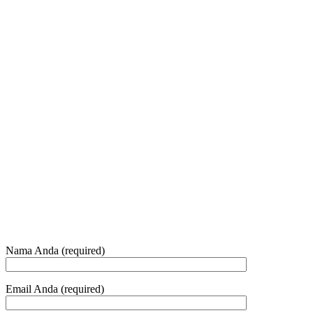
8:00 - 17:00
Jam Buka Kami Sen. – Jum.
+62 21 - 22907878
+6281 - 315558283
Telepon dan Whatsapp
HUBUNGI KAMI
Nama Anda (required)
Email Anda (required)