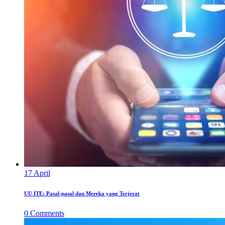
17
April
UU ITE: Pasal-pasal dan Mereka yang Terjerat
0
Comments