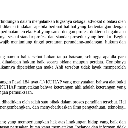
erlindungan dalam menjalankan tugasnya sebagai advokat dibatasi oleh
dikenai tindakan apabila berbuat hal-hal yang bertentangan dengan
perbuatan tercela. Hal yang sama dengan profesi dokter sebagaimana
ya sesuai standar profesi dan standar prosedur yang berlaku. Begitu
 wajib menjunjung tinggi peraturan perundang-undangan, hukum dan
ng namun hal tersebut bukan tanpa batasan, sehingga apabila para
nya dihadapan hukum baik secara pidana maupun perdata. Contohnya
ikannya dipersidangan maka Ahli tersebut tidak layak memperoleh
rsidangan Pasal 184 ayat (1) KUHAP yang menyatakan bahwa alat bukti
 28 KUHAP menyatakan bahwa keterangan ahli adalah keterangan yang
ingan pemeriksaan.
dihadirkan oleh salah satu pihak dalam proses peradilan tersebut. Hal
, mengembangkan, dan menyebarluaskan ilmu pengetahuan, teknologi,
ang yang memperjuangkan hak atas lingkungan hidup yang baik dan
tasan perusakan hutan yang menyatakan “pelapor dan informan tidak