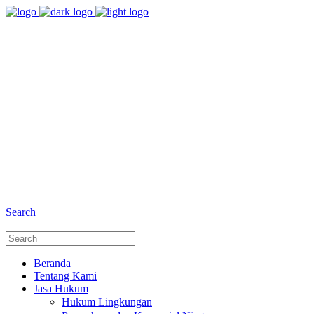
8:00 - 17:00
Jam Buka Kami Sen. - Jum.
+6281 - 280675446
Telepon dan Whatsapp
Search
Beranda
Tentang Kami
Jasa Hukum
Hukum Lingkungan