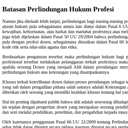
Batasan Perlindungan Hukum Profesi
Namun jika ditelaah lebih lanjut, perlindungan bagi masing-masing p
aturan hukum pula sebagaimana antara lain diatur dalam Pasal 6 U
kewajiban, kehormatan, atau harkat dan martabat profesinya atau m
juga telah dijelaskan dalam Pasal 50 UU 29/2004 bahwa perlindungan
pula dengan profesi dosen, sebagaimana diuraikan dalam Pasal 60
kode etik serta nilai-nilai agama dan etika.
Berdasarkan pengaturan tersebut maka perlindungan hukum bagi pr
profesional tersebut melakukan pelanggaran terkait profesinya m
apabila seorang Dosen yang menjadi Ahli dalam persidangan meny
perlindungan hukum atas keterangan yang disampaikannya.
Khusus terkait keterlibatan dosen dalam proses persidangan sebagai
yang sah dalam pengadilan pidana salah satunya adalah Keterangan
diberikan oleh seorang yang memiliki keahlian khusus tentang hal y
Hal ini penting dipahami publik bahwa ahli adalah seseorang dihadapk
ini sejalan dengan pengertian dosen yang merupakan seorang pendi
dan seni melalui pendidikan, penelitian, dan pengabdian kepada masy
Oleh karenanya penggunaan Pasal 66 UU 32/2009 tentang Perlindu
sehat tidak dapat dituntut secara pidana maupun digugat secara p