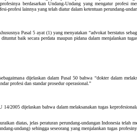
ng profesinya berdasarkan Undang-Undang yang mengatur profesi 
si-profesi lainnya yang telah diatur dalam ketentuan perundang-unda
khususnya Pasal 5 ayat (1) yang menyatakan “advokat berstatus seba
 dituntut baik secara perdata maupun pidana dalam menjalankan tuga
sebagaimana dijelaskan dalam Pasal 50 bahwa “dokter dalam melak
dar profesi dan standar prosedur operasional.”
 UU 14/2005 dijelaskan bahwa dalam melaksanakan tugas keprofesion
raikan diatas, jelas peraturan perundang-undangan Indonesia telah me
 undang-undang) sehingga seseorang yang menjalankan tugas profesin