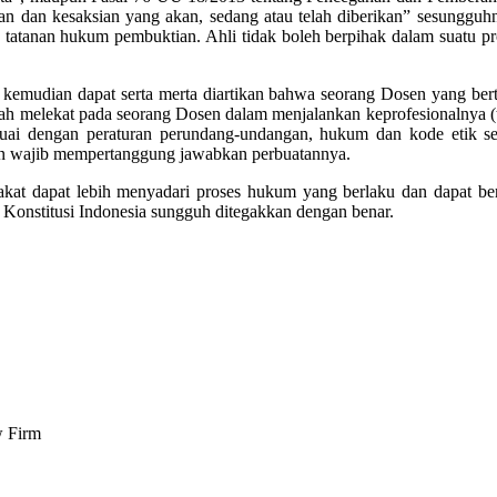
ran dan kesaksian yang akan, sedang atau telah diberikan” sesungguh
ak tatanan hukum pembuktian. Ahli tidak boleh berpihak dalam suatu 
 kemudian dapat serta merta diartikan bahwa seorang Dosen yang ber
lah melekat pada seorang Dosen dalam menjalankan keprofesionalnya
uai dengan peraturan perundang-undangan, hukum dan kode etik serta
an wajib mempertanggung jawabkan perbuatannya.
kat dapat lebih menyadari proses hukum yang berlaku dan dapat be
 Konstitusi Indonesia sungguh ditegakkan dengan benar.
w Firm