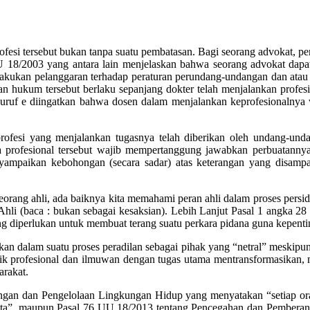
rofesi tersebut bukan tanpa suatu pembatasan. Bagi seorang advokat, p
U 18/2003 yang antara lain menjelaskan bahwa seorang advokat dapat 
elakukan pelanggaran terhadap peraturan perundang-undangan dan atau 
 hukum tersebut berlaku sepanjang dokter telah menjalankan profesin
 huruf e diingatkan bahwa dosen dalam menjalankan keprofesionalnya
ofesi yang menjalankan tugasnya telah diberikan oleh undang-unda
aka profesional tersebut wajib mempertanggung jawabkan perbuatan
ampaikan kebohongan (secara sadar) atas keterangan yang disampa
 seorang ahli, ada baiknya kita memahami peran ahli dalam proses pe
 Ahli (baca : bukan sebagai kesaksian). Lebih Lanjut Pasal 1 angka
ang diperlukan untuk membuat terang suatu perkara pidana guna kepent
an dalam suatu proses peradilan sebagai pihak yang “netral” meskipun 
dik profesional dan ilmuwan dengan tugas utama mentransformasikan
arakat.
ngan dan Pengelolaan Lingkungan Hidup yang menyatakan “setiap or
erdata”, maupun Pasal 76 UU 18/2013 tentang Pencegahan dan Pemberan